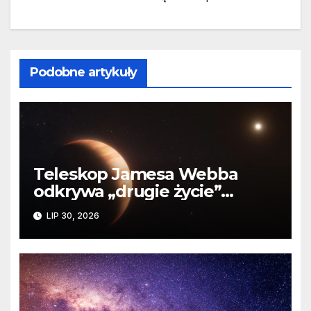
Podobne artykuły
Teleskop Jamesa Webba
odkrywa „drugie życie”
planety krążącej wokół
LIP 30, 2026
martwej gwiazdy