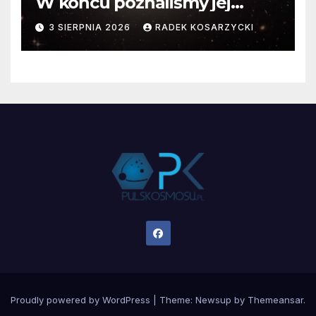
W końcu poznaliśmy jej
faktyczne wymiary
3 SIERPNIA 2026
RADEK KOSARZYCKI
Proudly powered by WordPress
|
Theme:
Newsup
by
Themeansar
.