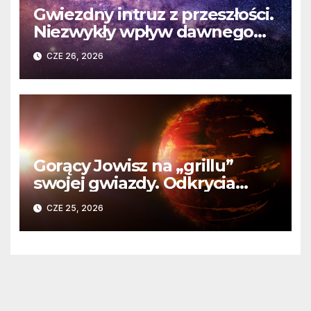
Gwiezdny intruz z przeszłości.
Niezwykły wpływ dawnego
spotkania na komety Układu
CZE 26, 2026
Słonecznego
Gorący Jowisz na „grillu”
swojej gwiazdy. Odkrycia
Teleskopu Webba o HD
CZE 25, 2026
80606 b