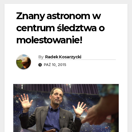
Znany astronom w
centrum śledztwa o
molestowanie!
By
Radek Kosarzycki
PAŹ 10, 2015