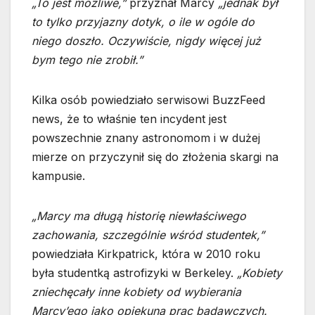
„To jest możliwe,”
przyznał Marcy
„jednak był
to tylko przyjazny dotyk, o ile w ogóle do
niego doszło. Oczywiście, nigdy więcej już
bym tego nie zrobił.”
Kilka osób powiedziało serwisowi BuzzFeed
news, że to właśnie ten incydent jest
powszechnie znany astronomom i w dużej
mierze on przyczynił się do złożenia skargi na
kampusie.
„Marcy ma długą historię niewłaściwego
zachowania, szczególnie wśród studentek,”
powiedziała Kirkpatrick, która w 2010 roku
była studentką astrofizyki w Berkeley.
„Kobiety
zniechęcały inne kobiety od wybierania
Marcy’ego jako opiekuna prac badawczych.