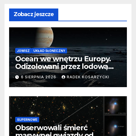
Zobacz jeszcze
JOWISZ
UKŁAD SŁONECZNY
Ocean we wnętrzu Europy.
Odizolowani przez lodową
barierę
6 SIERPNIA 2026
RADEK KOSARZYCKI
SUPERNOWE
Obserwowali śmierć
masywnej gwiazdy od