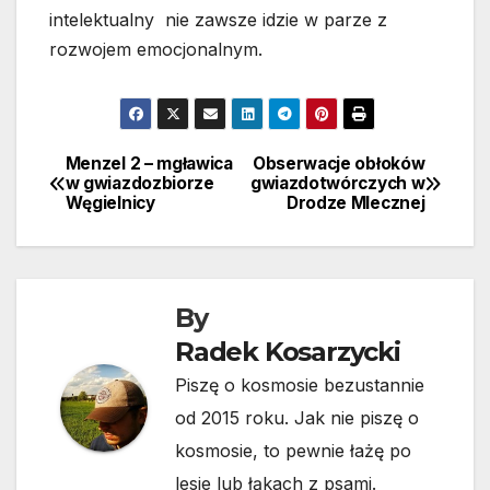
intelektualny nie zawsze idzie w parze z
rozwojem emocjonalnym.
Menzel 2 – mgławica
Obserwacje obłoków
Nawigacja
w gwiazdozbiorze
gwiazdotwórczych w
Węgielnicy
Drodze Mlecznej
wpisu
By
Radek Kosarzycki
Piszę o kosmosie bezustannie
od 2015 roku. Jak nie piszę o
kosmosie, to pewnie łażę po
lesie lub łąkach z psami.