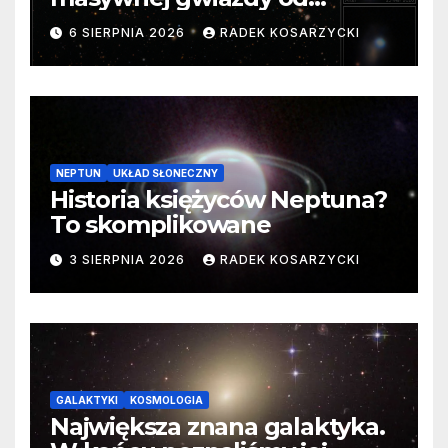
samego początku. Niezwykle
6 SIERPNIA 2026
RADEK KOSARZYCKI
cenne dane
NEPTUN
UKŁAD SŁONECZNY
Historia księżyców Neptuna?
To skomplikowane
3 SIERPNIA 2026
RADEK KOSARZYCKI
GALAKTYKI
KOSMOLOGIA
Największa znana galaktyka.