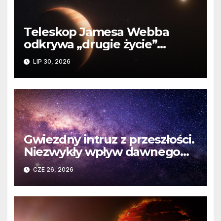
Teleskop Jamesa Webba
odkrywa „drugie życie”
planety krążącej wokół
LIP 30, 2026
martwej gwiazdy
Gwiezdny intruz z przeszłości.
Niezwykły wpływ dawnego
spotkania na komety Układu
CZE 26, 2026
Słonecznego