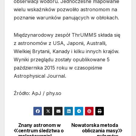
obserwacji wodoru. Jednoczesne mapowanie
wielu wskaźników pozwoliło astronomom na
poznanie warunków panujących w obłokach.
Międzynarodowy zespół ThrUMMS składa się
z astronomów z USA, Japonii, Australli,
Wielkiej Brytanii, Kanady i kilku innych krajów.
Wyniki przeglądu zostały opublikowane 5
października 2015 roku w czasopiśmie
Astrophysical Journal.
Źródło: ApJ / phy.so
Znany astronom w
Nowatorska metoda
Nawigacja
centrum śledztwa o
obliczania masy