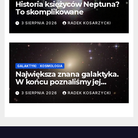
Historia księżyców Neptuna?
To skomplikowane
3 SIERPNIA 2026
RADEK KOSARZYCKI
GALAKTYKI
KOSMOLOGIA
Największa znana galaktyka.
W końcu poznaliśmy jej
faktyczne wymiary
3 SIERPNIA 2026
RADEK KOSARZYCKI