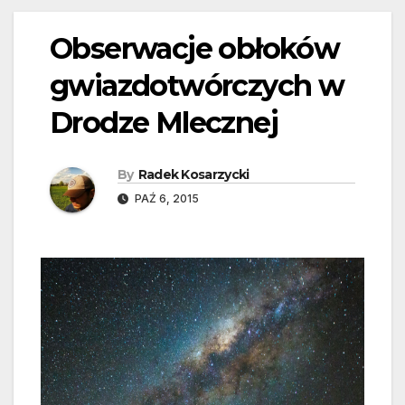
Obserwacje obłoków
gwiazdotwórczych w
Drodze Mlecznej
By
Radek Kosarzycki
PAŹ 6, 2015