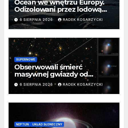
Ocean we wnętrzu Europy.
Odizolowani przez lodową
barierę
6 SIERPNIA 2026
RADEK KOSARZYCKI
SUPERNOWE
Obserwowali śmierć
masywnej gwiazdy od
samego początku. Niezwykle
6 SIERPNIA 2026
RADEK KOSARZYCKI
cenne dane
NEPTUN
UKŁAD SŁONECZNY