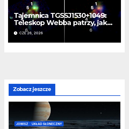
Tajemnica TGSSJ1530+1049:
Teleskop Webba patrzy, jak
rodzi się supergalaktyka i
CZE 26, 2026
monstrualna czarna dziura
Zobacz jeszcze
JOWISZ
UKŁAD SŁONECZNY