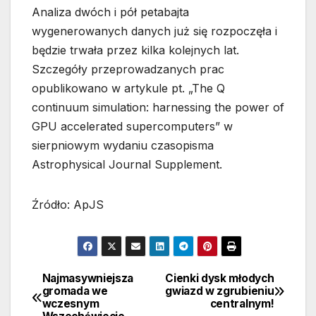
Analiza dwóch i pół petabajta
wygenerowanych danych już się rozpoczęła i
będzie trwała przez kilka kolejnych lat.
Szczegóły przeprowadzanych prac
opublikowano w artykule pt. „The Q
continuum simulation: harnessing the power of
GPU accelerated supercomputers” w
sierpniowym wydaniu czasopisma
Astrophysical Journal Supplement.
Źródło: ApJS
Najmasywniejsza
Cienki dysk młodych
Nawigacja
gromada we
gwiazd w zgrubieniu
wczesnym
centralnym!
wpisu