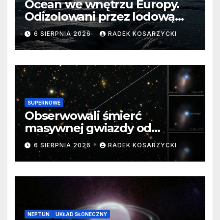
Ocean we wnętrzu Europy.
Odizolowani przez lodową
barierę
6 SIERPNIA 2026
RADEK KOSARZYCKI
SUPERNOWE
Obserwowali śmierć
masywnej gwiazdy od
samego początku. Niezwykle
6 SIERPNIA 2026
RADEK KOSARZYCKI
cenne dane
NEPTUN
UKŁAD SŁONECZNY