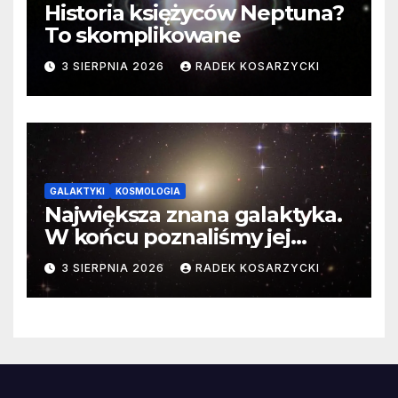
Historia księżyców Neptuna?
To skomplikowane
3 SIERPNIA 2026
RADEK KOSARZYCKI
GALAKTYKI
KOSMOLOGIA
Największa znana galaktyka.
W końcu poznaliśmy jej
faktyczne wymiary
3 SIERPNIA 2026
RADEK KOSARZYCKI