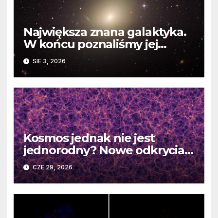
Największa znana galaktyka.
W końcu poznaliśmy jej
faktyczne wymiary
SIE 3, 2026
Kosmos jednak nie jest
jednorodny? Nowe odkrycia
DESI burzą fundamentalne
CZE 29, 2026
zasady kosmologii