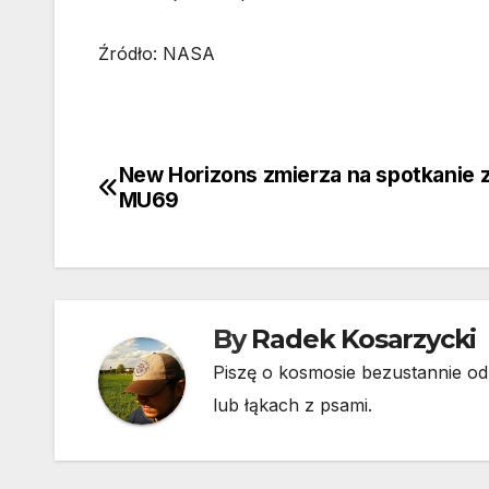
Źródło: NASA
New Horizons zmierza na spotkanie 
Nawigacja
MU69
wpisu
By
Radek Kosarzycki
Piszę o kosmosie bezustannie od 
lub łąkach z psami.