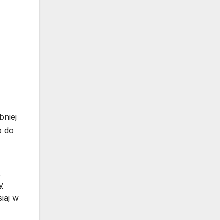
bniej
o do
ą
y
iaj w