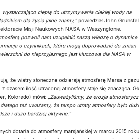
, wystarczająco ciepłą do utrzymywania ciekłej wody na
adnikiem dla życia jakie znamy,”
powiedział John Grunsfel
yrektoracie Misji Naukowych NASA w Waszyngtonie.
atmosferą pozwoli nam uzupełnić naszą wiedzę o dynamice 
nformacja o czynnikach, które mogą doprowadzić do zmian
wierzchni do nieprzyjaznego jest kluczowa dla NASA w
ą, że wiatry słoneczne odzierają atmosferę Marsa z gaz
z z czasem ilość utraconej atmosfery staje się znacząca. G
er, Kolorado) mówi:
„Zauważyliśmy, że erozja atmosferycz
 dlatego też uważamy, że tempo utraty atmosfery było duż
dsze i dużo bardziej aktywne.”
ych dotarła do atmosfery marsjańskiej w marcu 2015 roku