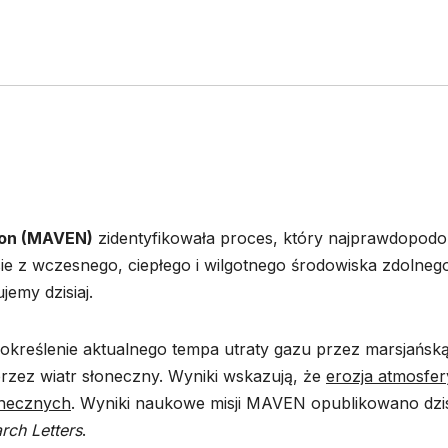
ion (MAVEN)
zidentyfikowała proces, który najprawdopodo
ie z wczesnego, ciepłego i wilgotnego środowiska zdolneg
jemy dzisiaj.
reślenie aktualnego tempa utraty gazu przez marsjańsk
rzez wiatr słoneczny. Wyniki wskazują, że
erozja atmosfer
onecznych
. Wyniki naukowe misji MAVEN opublikowano dzis
rch Letters
.