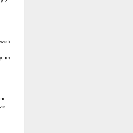
ty z
wiatr
ąc im
mi
wie