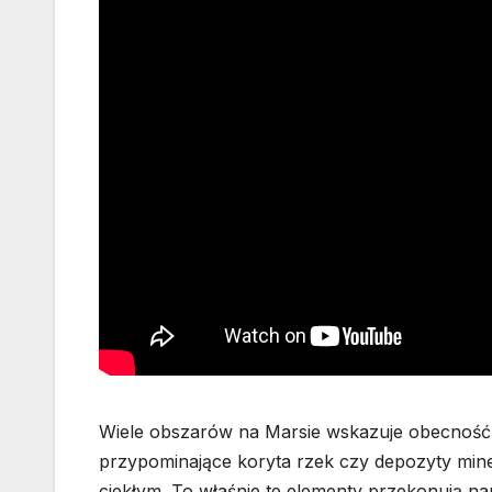
Wiele obszarów na Marsie wskazuje obecność d
przypominające koryta rzek czy depozyty mine
ciekłym. To właśnie te elementy przekonują n