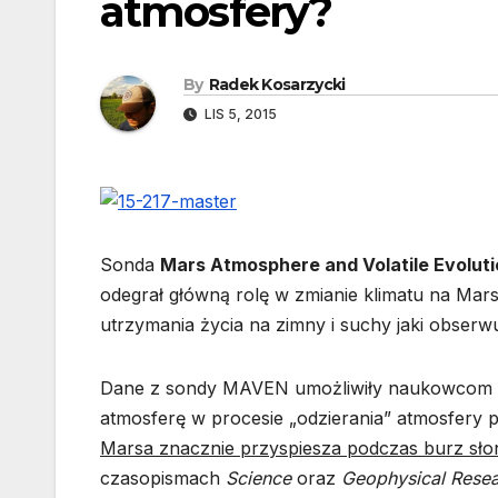
atmosfery?
By
Radek Kosarzycki
LIS 5, 2015
Sonda
Mars Atmosphere and Volatile Evolut
odegrał główną rolę w zmianie klimatu na Mars
utrzymania życia na zimny i suchy jaki obserwu
Dane z sondy MAVEN umożliwiły naukowcom ok
atmosferę w procesie „odzierania” atmosfery p
Marsa znacznie przyspiesza podczas burz sł
czasopismach
Science
oraz
Geophysical Resea