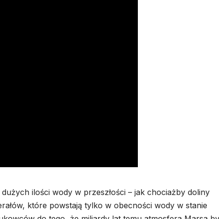
użych ilości wody w przeszłości – jak chociażby doliny
rałów, które powstają tylko w obecności wody w stanie
aukowców do tego, że miliardy lat temu atmosfera Marsa by