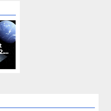
t
2.
dla
nej