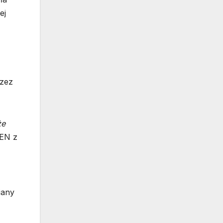
ej
rzez
że
EN z
iany