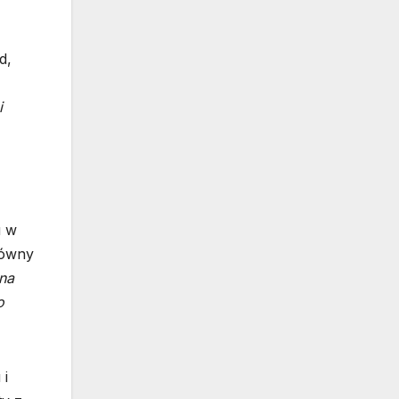
d,
i
u w
łówny
na
o
 i