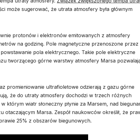
empa utraty atmosfery.
Związek zwiększonego tempa utra
ci może sugerować, że utrata atmosfery była głównym
łównie protonów i elektronów emitowanych z atmosfery
lometrów na godzinę. Pole magnetyczne przenoszone przez 
owstawanie pola elektrycznego. Takie pole elektryczne
azu tworzącego górne warstwy atmosfery Marsa pozwalaj
z promieniowanie ultrafioletowe odzierają z gazu górne
ją, że do utraty atmosfery dochodzi w trzech różnych
 w którym wiatr słoneczny płynie za Marsem, nad bieguna
u otaczającym Marsa. Zespół naukowców określił, że pra
 prawie 25% z obszarów biegunowych.