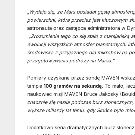
„Wydaje się, że Mars posiadał gęstą atmosferę
powierzchni, która przecież jest kluczowym skł
astronauta oraz zastępca administratora w D
„Zrozumienie tego co się stało z marsjańską 
ewolucji wszystkich atmosfer planetarnych. I
środowiska z przyjaznego dla mikrobów na po
przygotowywaniu podróży na Marsa.”
Pomiary uzyskane przez sondę MAVEN wskazuj
tempie
100 gramów na sekundę
. To mało, lec
naukowiec misji MAVEN Bruce Jakosky (Bould
znacznie się nasila podczas burz słonecznych,
wyższe miliardy lat temu, gdy Słońce było mło
Dodatkowo seria dramatycznych burz słoneczn