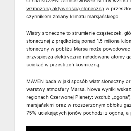
sonda MAVEN zaobserwowała istotny wzrost t
wzmożoną aktywnością słoneczną
w przeszłoś
czynnikiem zmiany klimatu marsjańskiego.
Wiatry słoneczne to strumienie cząsteczek, g
słonecznej z prędkością ponad 1.5 miliona ki
słoneczny w pobliżu Marsa może powodować p
przyspiesza elektrycznie naładowane atomy g
uciekać w przestrzeń kosmiczną.
MAVEN bada w jaki sposób wiatr słoneczny ora
warstwy atmosfery Marsa. Nowe wyniki wskazu
regionach Czerwonej Planety: wzdłuż „ogona”,
marsjańskimi oraz w rozszerzonym obłoku gaz
75% uciekających jonów pochodzi z ogona, a