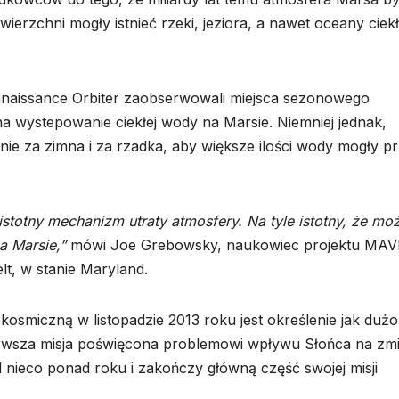
ierzchni mogły istnieć rzeki, jeziora, a nawet oceany ciekł
naissance Orbiter zaobserwowali miejsca sezonowego
na wystepowanie ciekłej wody na Marsie. Niemniej jednak,
ie za zimna i za rzadka, aby większe ilości wody mogły p
totny mechanizm utraty atmosfery. Na tyle istotny, że mo
a Marsie,”
mówi Joe Grebowsky, naukowiec projektu MAV
t, w stanie Maryland.
osmiczną w listopadzie 2013 roku jest określenie jak dużo
pierwsza misja poświęcona problemowi wpływu Słońca na zm
nieco ponad roku i zakończy główną część swojej misji