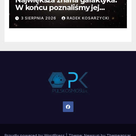
W końcu poznaliśmy jej
faktyczne wymiary
3 SIERPNIA 2026
RADEK KOSARZYCKI
Proudly powered by WordPress
|
Theme:
Newsup
by
Themeansar
.