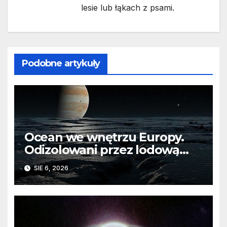
lesie lub łąkach z psami.
Podobne artykuły
Ocean we wnętrzu Europy.
Odizolowani przez lodową
barierę
SIE 6, 2026