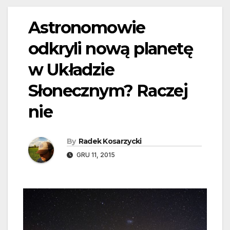
Astronomowie
odkryli nową planetę
w Układzie
Słonecznym? Raczej
nie
By
Radek Kosarzycki
GRU 11, 2015