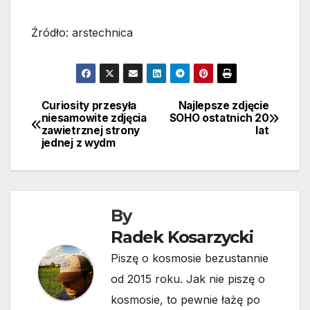
Źródło: arstechnica
Curiosity przesyła
Najlepsze zdjęcie
Nawigacja
niesamowite zdjęcia
SOHO ostatnich 20
zawietrznej strony
lat
wpisu
jednej z wydm
By
Radek Kosarzycki
Piszę o kosmosie bezustannie
od 2015 roku. Jak nie piszę o
kosmosie, to pewnie łażę po