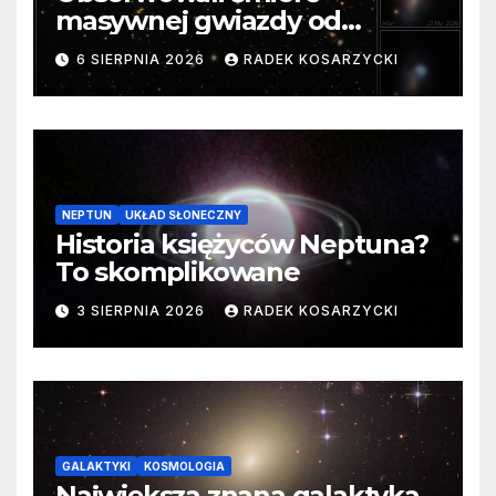
masywnej gwiazdy od
samego początku. Niezwykle
6 SIERPNIA 2026
RADEK KOSARZYCKI
cenne dane
NEPTUN
UKŁAD SŁONECZNY
Historia księżyców Neptuna?
To skomplikowane
3 SIERPNIA 2026
RADEK KOSARZYCKI
GALAKTYKI
KOSMOLOGIA
Największa znana galaktyka.