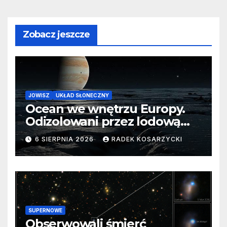
Zobacz jeszcze
JOWISZ
UKŁAD SŁONECZNY
Ocean we wnętrzu Europy.
Odizolowani przez lodową
barierę
6 SIERPNIA 2026
RADEK KOSARZYCKI
SUPERNOWE
Obserwowali śmierć