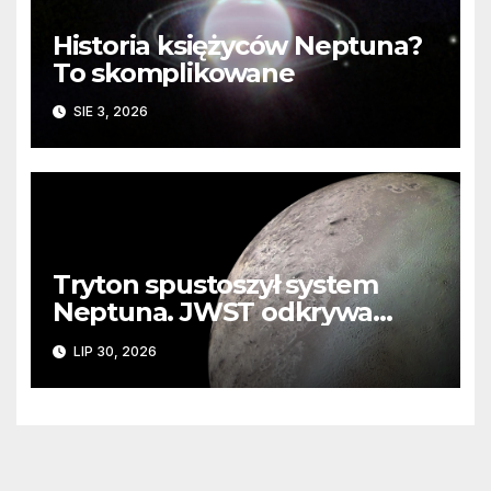
Historia księżyców Neptuna?
To skomplikowane
SIE 3, 2026
Tryton spustoszył system
Neptuna. JWST odkrywa
ślady kosmicznej katastrofy i
LIP 30, 2026
zaginionego lodu