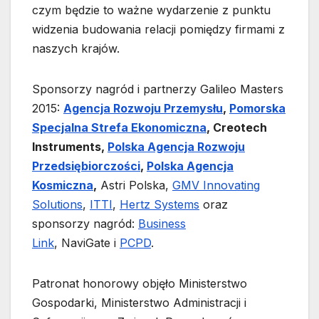
czym będzie to ważne wydarzenie z punktu
widzenia budowania relacji pomiędzy firmami z
naszych krajów.
Sponsorzy nagród i partnerzy Galileo Masters
2015:
Agencja Rozwoju Przemysłu
,
Pomorska
Specjalna Strefa Ekonomiczna
,
Creotech
Instruments
,
Polska Agencja Rozwoju
Przedsiębiorczości
,
Polska Agencja
Kosmiczna
,
Astri Polska,
GMV Innovating
Solutions
,
ITTI
,
Hertz Systems
oraz
sponsorzy nagród:
Business
Link
,
NaviGate i
PCPD
.
Patronat honorowy objęło Ministerstwo
Gospodarki, Ministerstwo Administracji i