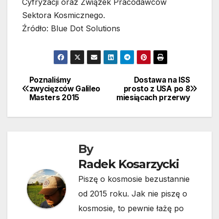
Cyfryzacji oraz Związek Pracodawców
Sektora Kosmicznego.
Źródło: Blue Dot Solutions
Poznaliśmy
Dostawa na ISS
Nawigacja
zwycięzców Galileo
prosto z USA po 8
Masters 2015
miesiącach przerwy
wpisu
By
Radek Kosarzycki
Piszę o kosmosie bezustannie
od 2015 roku. Jak nie piszę o
kosmosie, to pewnie łażę po