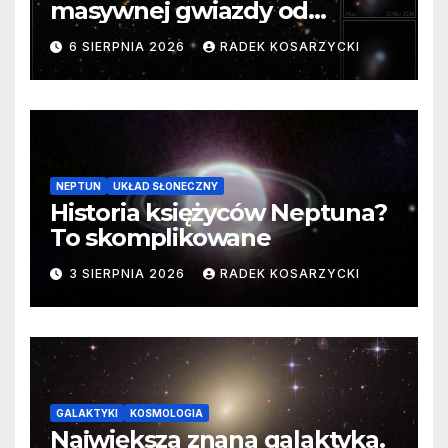
masywnej gwiazdy od
samego początku. Niezwykle
6 SIERPNIA 2026
RADEK KOSARZYCKI
cenne dane
NEPTUN
UKŁAD SŁONECZNY
Historia księżyców Neptuna?
To skomplikowane
3 SIERPNIA 2026
RADEK KOSARZYCKI
GALAKTYKI
KOSMOLOGIA
Największa znana galaktyka.