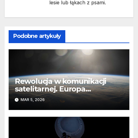
lesie lub łąkach z psami.
Podobne artykuły
Rewolucja w komunikacji
satelitarnej. Europa
wyprzedza Chiny
MAR 5, 2026