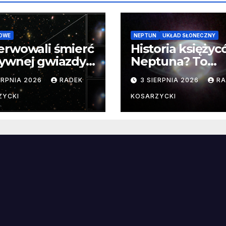
OWE
NEPTUN
UKŁAD SŁONECZNY
erwowali śmierć
Historia księży
ywnej gwiazdy
Neptuna? To
samego
skomplikowane
ERPNIA 2026
RADEK
3 SIERPNIA 2026
RA
ątku.
zwykle cenne
ZYCKI
KOSARZYCKI
e