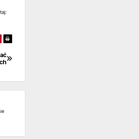
aj:
ać
ach
ie