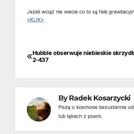
Jeżeli wciąż nie wiecie co to są fale grawita
<KLIK>
Hubble obserwuje niebieskie skrzydł
Nawigacja
2-437
wpisu
By
Radek Kosarzycki
Piszę o kosmosie bezustannie od 
lub łąkach z psami.