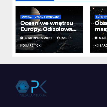
JOWISZ
UKŁAD SŁONECZNY
SUPERN
Ocean we wnętrzu
Obs
Europy. Odizolowani
mas
przez lodową
od 
6 SIERPNIA 2026
RADEK
6 SI
barierę
pocz
Nie
KOSARZYCKI
KOSAR
dan