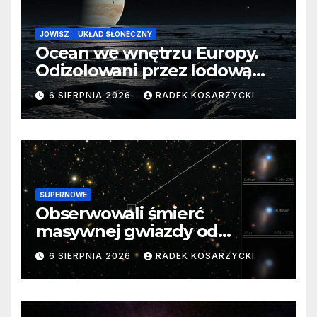
JOWISZ
UKŁAD SŁONECZNY
Ocean we wnętrzu Europy.
Odizolowani przez lodową
barierę
6 SIERPNIA 2026
RADEK KOSARZYCKI
SUPERNOWE
Obserwowali śmierć
masywnej gwiazdy od
samego początku. Niezwykle
6 SIERPNIA 2026
RADEK KOSARZYCKI
cenne dane