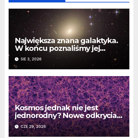
Największa znana galaktyka.
W końcu poznaliśmy jej
faktyczne wymiary
SIE 3, 2026
Kosmos jednak nie jest
jednorodny? Nowe odkrycia
DESI burzą fundamentalne
CZE 29, 2026
zasady kosmologii