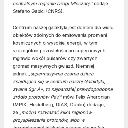
centralnym regionie Drogi Mlecznej,”
dodaje
Stefano Gabici (CNRS).
Centrum naszej galaktyki jest domem dla wielu
obiektów zdolnych do emitowania promieni
kosmicznych o wysokiej energii, w tym
szczególnie pozostałości po supernowych,
mgławic wokół pulsarów czy zwartych
gromad masywnych gwiazd. Niemniej
jednak
„supermasywna czarna dziura
znajdująca się w centrum naszej Galaktyki,
zwana Sgr A*, to najbardziej prawdopodobne
źródło protonów PeV,”
mówi Felix Aharonian
(MPIK, Heidelberg, DIAS, Dublin) dodając,
że
„można rozważać kilka regionów
przyspieszania protonów, albo w
bezpośredniej bliskości czarnej dziury lub