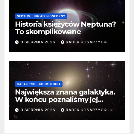
NEPTUN
UKŁAD SŁONECZNY
Historia księżyców Neptuna?
To skomplikowane
3 SIERPNIA 2026
RADEK KOSARZYCKI
GALAKTYKI
KOSMOLOGIA
Największa znana galaktyka.
W końcu poznaliśmy jej
faktyczne wymiary
3 SIERPNIA 2026
RADEK KOSARZYCKI