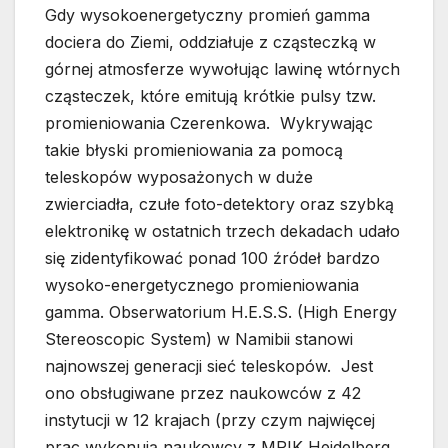
Gdy wysokoenergetyczny promień gamma
dociera do Ziemi, oddziałuje z cząsteczką w
górnej atmosferze wywołując lawinę wtórnych
cząsteczek, które emitują krótkie pulsy tzw.
promieniowania Czerenkowa. Wykrywając
takie błyski promieniowania za pomocą
teleskopów wyposażonych w duże
zwierciadła, czułe foto-detektory oraz szybką
elektronikę w ostatnich trzech dekadach udało
się zidentyfikować ponad 100 źródeł bardzo
wysoko-energetycznego promieniowania
gamma. Obserwatorium H.E.S.S. (High Energy
Stereoscopic System) w Namibii stanowi
najnowszej generacji sieć teleskopów. Jest
ono obsługiwane przez naukowców z 42
instytucji w 12 krajach (przy czym najwięcej
prac wykonują naukowcy z MPIK Heidelberg