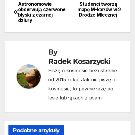
Astronomowie
Studenci tworzą
Nawigacja
obserwują czerwone
mapę M-karłów w
błyski z czarnej
Drodze Mlecznej
wpisu
dziury
By
Radek Kosarzycki
Piszę o kosmosie bezustannie
od 2015 roku. Jak nie piszę o
kosmosie, to pewnie łażę po
lesie lub łąkach z psami.
Podobne artykuły