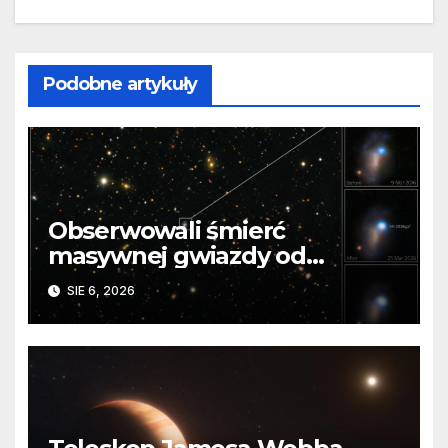
Podobne artykuły
Obserwowali śmierć
masywnej gwiazdy od
samego początku. Niezwykle
SIE 6, 2026
cenne dane