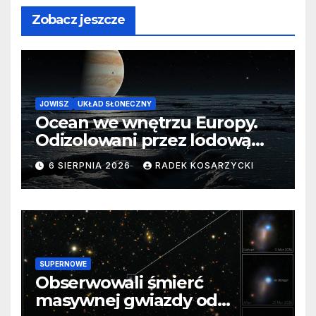
Zobacz jeszcze
JOWISZ
UKŁAD SŁONECZNY
Ocean we wnętrzu Europy.
Odizolowani przez lodową
barierę
6 SIERPNIA 2026
RADEK KOSARZYCKI
SUPERNOWE
Obserwowali śmierć
masywnej gwiazdy od