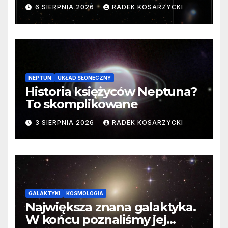
samego początku. Niezwykle
6 SIERPNIA 2026
RADEK KOSARZYCKI
cenne dane
NEPTUN
UKŁAD SŁONECZNY
Historia księżyców Neptuna?
To skomplikowane
3 SIERPNIA 2026
RADEK KOSARZYCKI
GALAKTYKI
KOSMOLOGIA
Największa znana galaktyka.
W końcu poznaliśmy jej