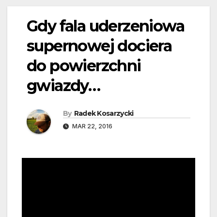
Gdy fala uderzeniowa
supernowej dociera
do powierzchni
gwiazdy…
By
Radek Kosarzycki
MAR 22, 2016