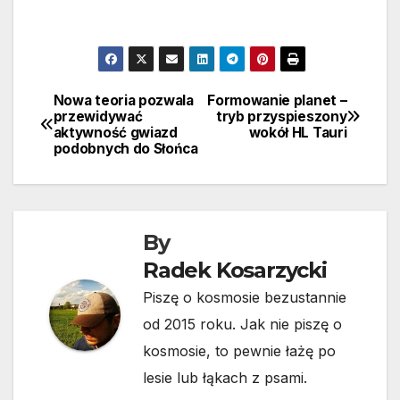
Nowa teoria pozwala
Formowanie planet –
Nawigacja
przewidywać
tryb przyspieszony
aktywność gwiazd
wokół HL Tauri
wpisu
podobnych do Słońca
By
Radek Kosarzycki
Piszę o kosmosie bezustannie
od 2015 roku. Jak nie piszę o
kosmosie, to pewnie łażę po
lesie lub łąkach z psami.