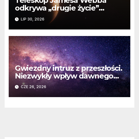
Teleskop Jamesa Webba
odkrywa „drugie życie”
planety krążącej wokół
LIP 30, 2026
martwej gwiazdy
Gwiezdny intruz z przeszłości.
Niezwykły wpływ dawnego
spotkania na komety Układu
CZE 26, 2026
Słonecznego