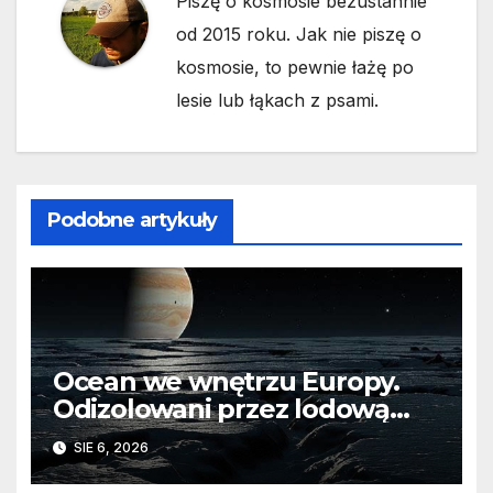
Piszę o kosmosie bezustannie
od 2015 roku. Jak nie piszę o
kosmosie, to pewnie łażę po
lesie lub łąkach z psami.
Podobne artykuły
Ocean we wnętrzu Europy.
Odizolowani przez lodową
barierę
SIE 6, 2026