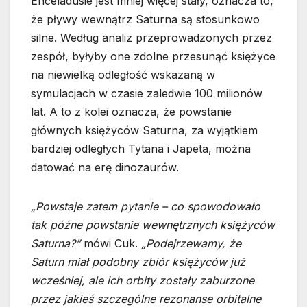
Enceladusie jest mniej więcej stały, oznacza to,
że pływy wewnątrz Saturna są stosunkowo
silne. Według analiz przeprowadzonych przez
zespół, byłyby one zdolne przesunąć księżyce
na niewielką odległość wskazaną w
symulacjach w czasie zaledwie 100 milionów
lat. A to z kolei oznacza, że powstanie
głównych księżyców Saturna, za wyjątkiem
bardziej odległych Tytana i Japeta, można
datować na erę dinozaurów.
„Powstaje zatem pytanie – co spowodowało
tak późne powstanie wewnętrznych księżyców
Saturna?”
mówi Cuk.
„Podejrzewamy, że
Saturn miał podobny zbiór księżyców już
wcześniej, ale ich orbity zostały zaburzone
przez jakieś szczególne rezonanse orbitalne