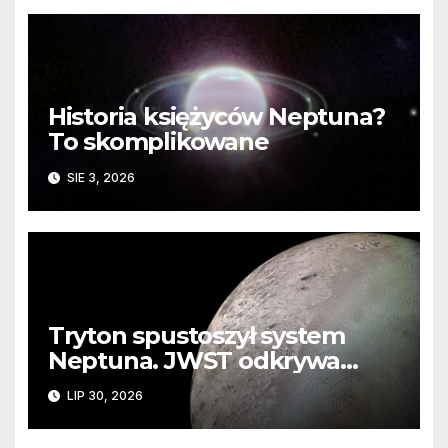
Historia księżyców Neptuna?
To skomplikowane
SIE 3, 2026
Tryton spustoszył system
Neptuna. JWST odkrywa
ślady kosmicznej katastrofy i
LIP 30, 2026
zaginionego lodu