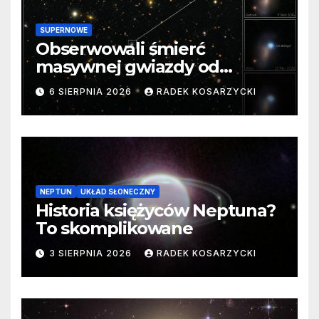
SUPERNOWE
Obserwowali śmierć
masywnej gwiazdy od
samego początku. Niezwykle
6 SIERPNIA 2026
RADEK KOSARZYCKI
cenne dane
NEPTUN
UKŁAD SŁONECZNY
Historia księżyców Neptuna?
To skomplikowane
3 SIERPNIA 2026
RADEK KOSARZYCKI