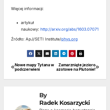
Więcej informacji:
artykuł
naukowy:
http://arxiv.org/abs/1603.07071
Źródło: ApJ/SETI Institute/
phys.org
Nowe mapy Tytana w
Zamarznięte jezioro
Nawigacja
podczerwieni
azotowe na Plutonie!
wpisu
By
Radek Kosarzycki