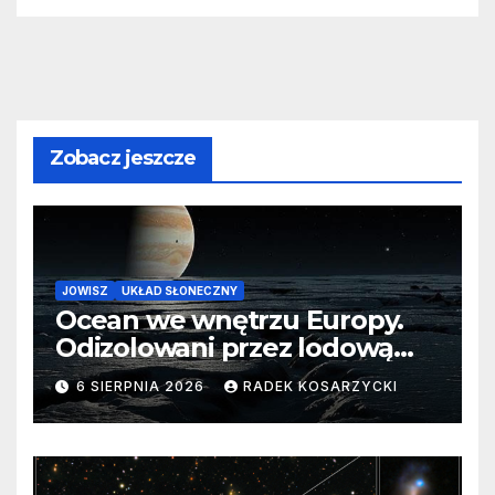
Zobacz jeszcze
JOWISZ
UKŁAD SŁONECZNY
Ocean we wnętrzu Europy.
Odizolowani przez lodową
barierę
6 SIERPNIA 2026
RADEK KOSARZYCKI