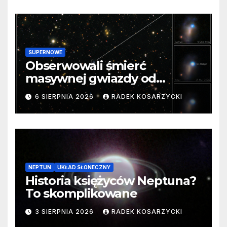
SUPERNOWE
Obserwowali śmierć
masywnej gwiazdy od
samego początku. Niezwykle
6 SIERPNIA 2026
RADEK KOSARZYCKI
cenne dane
NEPTUN
UKŁAD SŁONECZNY
Historia księżyców Neptuna?
To skomplikowane
3 SIERPNIA 2026
RADEK KOSARZYCKI