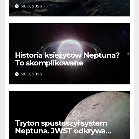
barierę
SIE 6, 2026
Historia księżyców Neptuna?
To skomplikowane
SIE 3, 2026
Tryton spustoszył system
Neptuna. JWST odkrywa
ślady kosmicznej katastrofy i