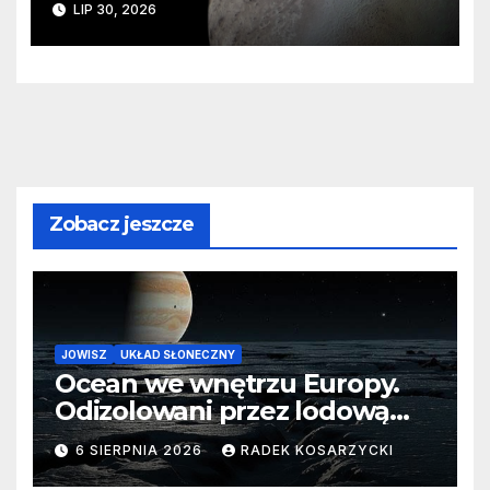
LIP 30, 2026
zaginionego lodu
Zobacz jeszcze
JOWISZ
UKŁAD SŁONECZNY
Ocean we wnętrzu Europy.
Odizolowani przez lodową
barierę
6 SIERPNIA 2026
RADEK KOSARZYCKI