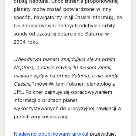
orbitą Neptuna. Choć istnienie proponowanej
planety może zostać potwierdzone w inny
sposób, nawigatorzy misji Cassini informują, że
nie zaobserwowali żadnych odchyleń orbity
sondy od czasu jej dotarcia do Saturna w
2004 roku.
„Nieodkryta planeta znajdująca się za orbitą
Neptona, o masie równej 10 masom Ziemi,
miałaby wpływ na orbitę Saturna, a nie sondy
Cassini,”
mówi William Folkner, planetolog z
JPL. Folkner zajmuje się opracowywaniem
informacji o orbitach planet
wykorzystywanych do precyzyjnej nawigacji w
przestrzeni kosmicznej.
Niedawno opublikowany artykuł
przewiduje,