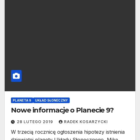
PLANETA 9
UKŁAD SŁONECZNY
Nowe informacje o Planecie 9?
28 LUTEGO 2019
RADEK KOSARZYCKI
W trzecią rocznicę ogłoszenia hipotezy istnienia
dziewiątej planety Układu Słonecznego, Mike