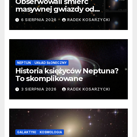
Obserwowali śmierć
masywnej gwiazdy od
samego początku. Niezwykle
6 SIERPNIA 2026
RADEK KOSARZYCKI
cenne dane
NEPTUN
UKŁAD SŁONECZNY
Historia księżyców Neptuna?
To skomplikowane
3 SIERPNIA 2026
RADEK KOSARZYCKI
GALAKTYKI
KOSMOLOGIA