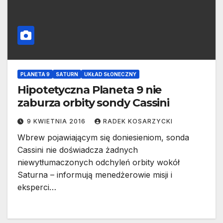
PLANETA 9
SATURN
UKŁAD SŁONECZNY
Hipotetyczna Planeta 9 nie
zaburza orbity sondy Cassini
9 KWIETNIA 2016
RADEK KOSARZYCKI
Wbrew pojawiającym się doniesieniom, sonda
Cassini nie doświadcza żadnych
niewytłumaczonych odchyleń orbity wokół
Saturna – informują menedżerowie misji i
eksperci…