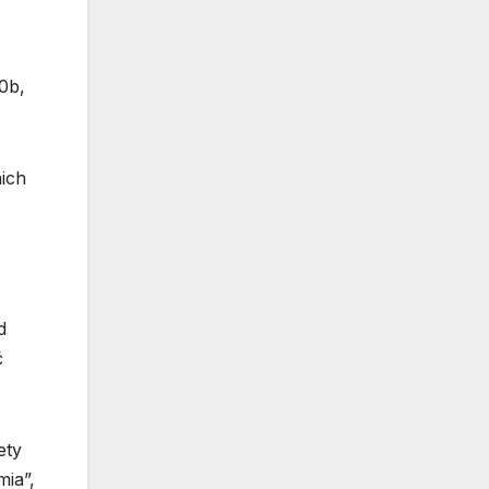
0b,
nich
d
ć
ety
mia”,