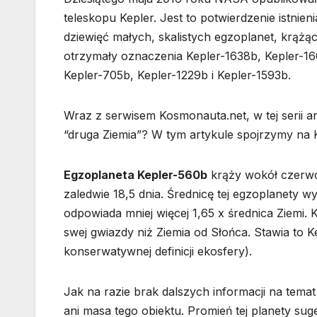
teleskopu Kepler. Jest to potwierdzenie istnien
dziewięć małych, skalistych egzoplanet, krążą
otrzymały oznaczenia Kepler-1638b, Kepler-16
Kepler-705b, Kepler-1229b i Kepler-1593b.
Wraz z serwisem Kosmonauta.net, w tej serii a
“druga Ziemia”? W tym artykule spojrzymy na 
Egzoplaneta Kepler-560b
krąży wokół czerwo
zaledwie 18,5 dnia. Średnicę tej egzoplanety
odpowiada mniej więcej 1,65 x średnica Ziemi.
swej gwiazdy niż Ziemia od Słońca. Stawia to 
konserwatywnej definicji ekosfery).
Jak na razie brak dalszych informacji na tema
ani masa tego obiektu. Promień tej planety sug