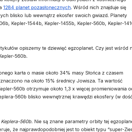
ia
1284 planet pozasłonecznych
. Wśród nich znajduje się
cych blisko lub wewnątrz ekosfer swoich gwiazd. Planety
06b, Kepler-1544b, Kepler-1455b, Kepler-560b, Kepler-141
rtykułów opiszemy te dziewięć egzoplanet. Czy jest wśród 
Kepler-560b.
nego karła o masie około 34% masy Słońca z czasem
 wyznaczono na około 15% średnicy Jowisza. Ta wartość
 Kepler-560b otrzymuje około 1,3 x więcej promieniowania o
Keplera-560b blisko wewnętrznej krawędzi ekosfery (w doś
t
Keplera-560b.
Nie są znane parametry orbity tej egzoplan
eruje, że najprawdopodobniej jest to obiekt typu “super-Zie