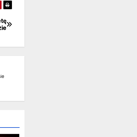
etę
zie
ie