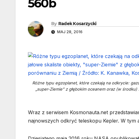
560b
By
Radek Kosarzycki
MAJ 28, 2016
Różne typu egzoplanet, które czekają na odkrycie: gaz
„super-Ziemie” z głębokim oceanem oraz (w środku) Z
Wraz z serwisem Kosmonauta.net przedstawiam
najnowszych odkryć teleskopu Kepler. W tym a
Dziesiątego maja 2016 roku NASA opublikowała