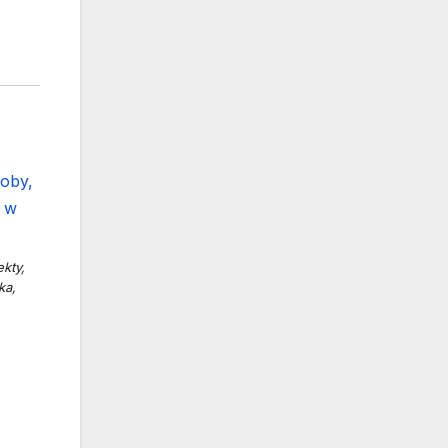
kty,
ka,