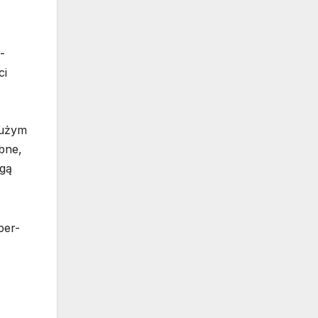
-
ci
dużym
bne,
ogą
per-