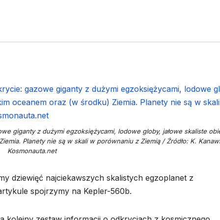
owe giganty z dużymi egzoksiężycami, lodowe globy, jałowe skaliste obie
iemia. Planety nie są w skali w porównaniu z Ziemią / Źródło: K. Kanaw
Kosmonauta.net
y dziewięć najciekawszych skalistych egzoplanet z
rtykule spojrzymy na Kepler-560b.
 kolejny zestaw informacji o odkryciach z kosmicznego