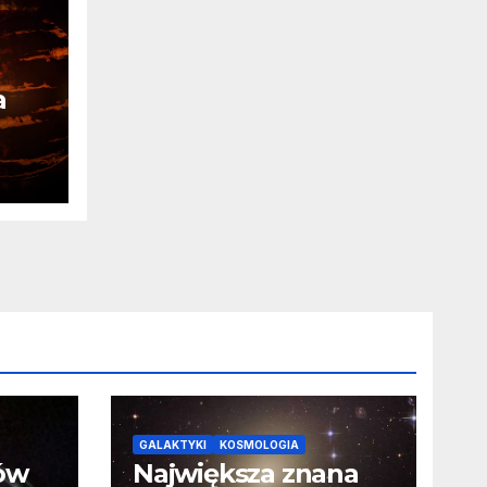
a
ia
a o
GALAKTYKI
KOSMOLOGIA
ców
Największa znana