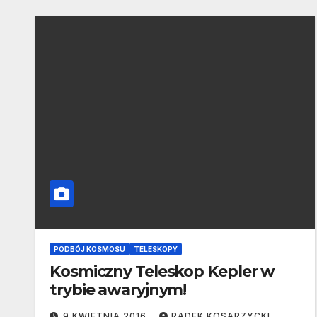
PODBÓJ KOSMOSU
TELESKOPY
Kosmiczny Teleskop Kepler w
trybie awaryjnym!
9 KWIETNIA 2016
RADEK KOSARZYCKI