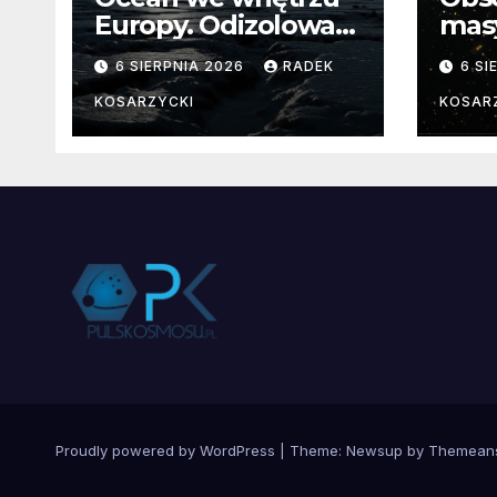
Europy. Odizolowani
mas
przez lodową
od 
6 SIERPNIA 2026
RADEK
6 SI
barierę
pocz
Nie
KOSARZYCKI
KOSAR
dan
Proudly powered by WordPress
|
Theme:
Newsup
by
Themean