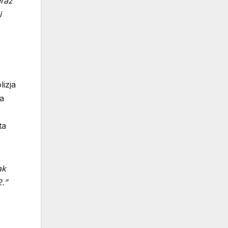
eraz
i
izja
ia
ta
ak
.”