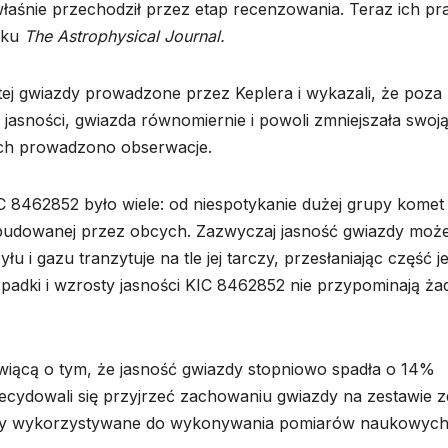
właśnie przechodził przez etap recenzowania. Teraz ich pr
yku
The Astrophysical Journal.
ej gwiazdy prowadzone przez Keplera i wykazali, że poza
jasności, gwiazda równomiernie i powoli zmniejszała swoj
rych prowadzono obserwacje.
 8462852 było wiele: od niespotykanie dużej grupy komet
budowanej przez obcych. Zazwyczaj jasność gwiazdy moż
u i gazu tranzytuje na tle jej tarczy, przesłaniając część je
padki i wzrosty jasności KIC 8462852 nie przypominają ża
iącą o tym, że jasność gwiazdy stopniowo spadła o 14%
ecydowali się przyjrzeć zachowaniu gwiazdy na zestawie z
 były wykorzystywane do wykonywania pomiarów naukowych