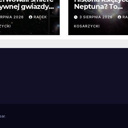
ywnej gwiazdy
Neptuna? To
samego
skomplikowane
ERPNIA 2026
RADEK
3 SIERPNIA 2026
RA
ątku.
zwykle cenne
ZYCKI
KOSARZYCKI
e
sar
.