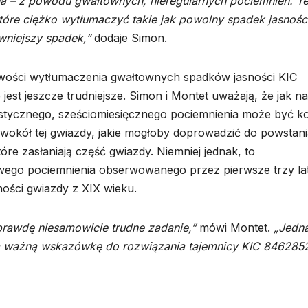
lna – z powodu gwałtownych, nieregularnych pociemnień. T
tóre ciężko wytłumaczyć takie jak powolny spadek jasnośc
owniejszy spadek,”
dodaje Simon.
wości wytłumaczenia gwałtownych spadków jasności KIC
jest jeszcze trudniejsze. Simon i Montet uważają, że jak na
stycznego, sześciomiesięcznego pociemnienia może być kol
 wokół tej gwiazdy, jakie mogłoby doprowadzić do powstan
re zasłaniają część gwiazdy. Niemniej jednak, to
wego pociemnienia obserwowanego przez pierwsze trzy la
ności gwiazdy z XIX wieku.
prawdę niesamowicie trudne zadanie,”
mówi Montet.
„Jedn
ią ważną wskazówkę do rozwiązania tajemnicy KIC 8462852