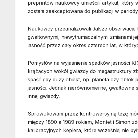
preprintów naukowcy umieścili artykuł, który 
została zaakceptowana do publikacji w period
Naukowcy przeanalizowali dalsze obserwacje t
gwałtownymi, niewytłumaczalnymi zmianami jej 
jasność przez cały okres czterech lat, w któ
Pomysłów na wyjaśnienie spadków jasności KIC
krążących wokół gwiazdy do megastruktury z
spaść gdy duży obiekt, np. planeta czy obłok pył
jasności. Jednak nierównomierne, gwałtowne s
innej gwiazdy.
Sprowokowani przez kontrowersyjną tezę mów
między 1890 a 1989 rokiem, Montet i Simon zd
kalibracyjnych Keplera, które wcześniej nie