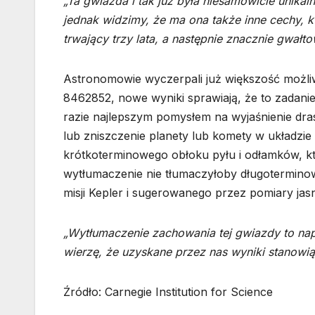
„Ta gwiazda i tak już była niesamowicie unika
jednak widzimy, że ma ona także inne cechy, k
trwający trzy lata, a następnie znacznie gwałt
Astronomowie wyczerpali już większość możli
8462852, nowe wyniki sprawiają, że to zadanie 
razie najlepszym pomysłem na wyjaśnienie dra
lub zniszczenie planety lub komety w układzie
krótkoterminowego obłoku pyłu i odłamków, któ
wytłumaczenie nie tłumaczyłoby długotermino
misji Kepler i sugerowanego przez pomiary jas
„Wytłumaczenie zachowania tej gwiazdy to na
wierzę, że uzyskane przez nas wyniki stanow
Źródło: Carnegie Institution for Science