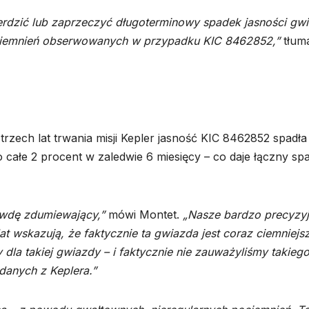
erdzić lub zaprzeczyć długoterminowy spadek jasności gw
ciemnień obserwowanych w przypadku KIC 8462852,”
tłum
trzech lat trwania misji Kepler jasność KIC 8462852 spadła
 o całe 2 procent w zaledwie 6 miesięcy – co daje łączny sp
awdę zdumiewający,”
mówi Montet.
„Nasze bardzo precyzy
t wskazują, że faktycznie ta gwiazda jest coraz ciemniejs
 dla takiej gwiazdy – i faktycznie nie zauważyliśmy takieg
danych z Keplera.”