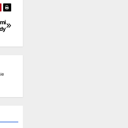
ami
zdy
ie