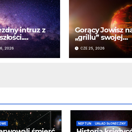
zdny intruz z
Gorący Jowisz n
szłości.
„grillu” swojej
wykły wpływ
gwiazdy. Odkryc
6, 2026
CZE 25, 2026
nego spotkania
Teleskopu Webb
omety Układu
HD 80606 b
necznego
OWE
NEPTUN
UKŁAD SŁONECZNY
erwowali śmierć
Historia księży