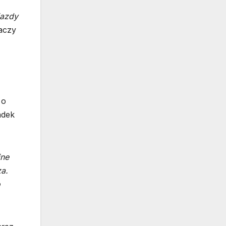
iazdy
aczy
 o
adek
jne
za.
o