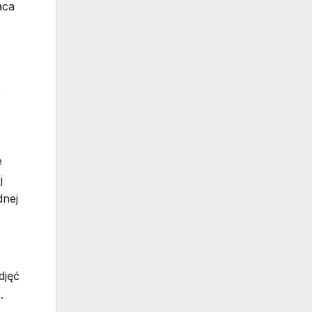
aca
ą
e
j
dnej
djęć
.