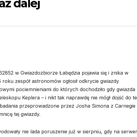
z dalej
852 w Gwiazdozbiorze Łabędzia pojawia się i znika w
 roku zespół astronomów ogłosił odkrycie gwiazdy
esowymi pociemnieniami do których dochodziło gdy gwiazda
skopu Keplera – i nikt tak naprawdę nie mógł dojść do t
 badania przeprowadzone przez Josha Simona z Carnegie 
mnicę tej gwiazdy.
dowały nie lada poruszenie już w sierpniu, gdy na serwe