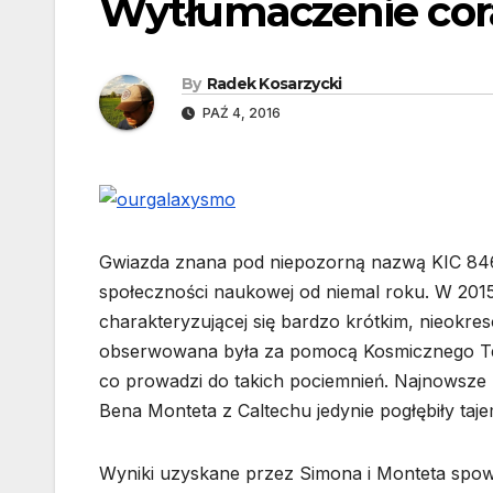
Wytłumaczenie cora
By
Radek Kosarzycki
PAŹ 4, 2016
Gwiazda znana pod niepozorną nazwą KIC 8462
społeczności naukowej od niemal roku. W 2015
charakteryzującej się bardzo krótkim, nieokr
obserwowana była za pomocą Kosmicznego Tele
co prowadzi do takich pociemnień. Najnowsze
Bena Monteta z Caltechu jedynie pogłębiły taje
Wyniki uzyskane przez Simona i Monteta spowo