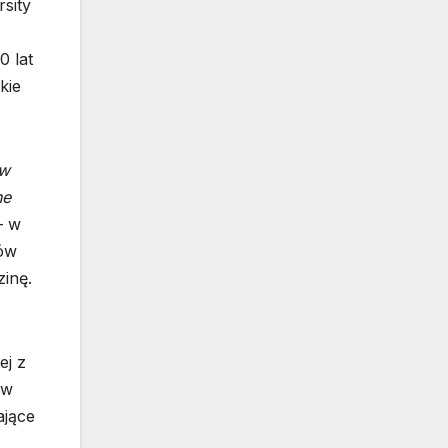
sity
0 lat
kie
 w
ne
– w
dów
zinę.
ej z
ów
ające