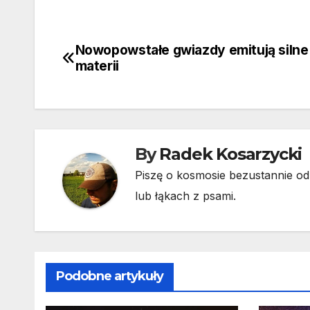
Nowopowstałe gwiazdy emitują silne
Nawigacja
materii
wpisu
By
Radek Kosarzycki
Piszę o kosmosie bezustannie od 
lub łąkach z psami.
Podobne artykuły