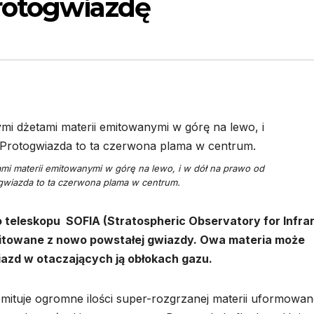
rotogwiazdę
i materii emitowanymi w górę na lewo, i w dół na prawo od
gwiazda to ta czerwona plama w centrum.
 teleskopu SOFIA (Stratospheric Observatory for Infra
emitowane z nowo powstałej gwiazdy. Owa materia może
azd w otaczających ją obłokach gazu.
mituje ogromne ilości super-rozgrzanej materii uformowan