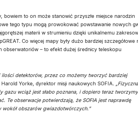
ący, bowiem to on może stanowić przyszłe miejsce narodzin
niowe tego typu mogą prowokować powstawanie nowych gw
gorętszej materii w strumieniu dzięki unikalnemu zakresow
 upGREAT. Co więcej mapy były dużo bardziej szczegółowe 
obserwatoriów – to efekt dużej średnicy teleskopu
 ilości detektorów, przez co możemy tworzyć bardziej
Harold Yorke, dyrektor misji naukowych SOFIA.
„Fizyczn
 gazu wciąż jest słabo poznana, i dopiero teraz tworzymy
ać. Te obserwacje potwierdzają, że SOFIA jest naprawdę
 wokół obszarów gwiazdotwórczych.”