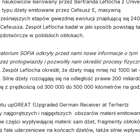
pół naukowców kierowany przez Bertranda Leflocha z Univer
o typu dżety emitowane przez Cefeusz E, masywną
ześniejszych etapów gwiezdnej ewolucji znajdującą się 240
Cefeusza. Zespół Leflocha badał w jaki sposób powstają ta
zdotwórcze w pobliskich obłokach.
atorium SOFIA odkryły przed nami nowe informacje o tym
zez protogwiazdy i pozwoliły nam określić procesy fizycz
 Zespół Leflocha określił, że dżety mają mniej niż 1000 lat 
. Silne dżety rozciągają się na odległość prawie 200 miliar
się z prędkością od 300 000 do 500 000 kilometrów na god
tu upGREAT (Upgraded German Receiver at Terhertz
y najgorętszych i najgęstszych obszarów materii emitowan
ne części wypływającej materii: sam dżet, fragmenty obłok
raz fale uderzeniowe na końcach dżetów, także silnie wpływ