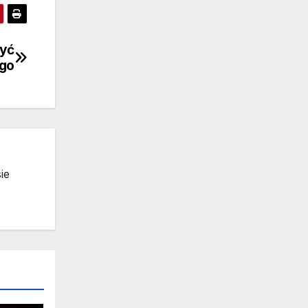
ryć
ego
ie