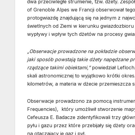
dwa przeciwległe strumienie, tzw. dżety. Zes
of Grenoble Alpes we Francji obserwował teg
protogwiazdę znajdującą się na jednym z najwc
świetlnych od Ziemi w kierunku gwiazdozbioru 
wypływy i wpływ tych dżetów na procesy gwia
„Obserwacje prowadzone na pokładzie obserw
jaki sposób powstają takie dżety napędzane pr
rządzące takimi obiektami,”
powiedział Lefloch.
skali astronomicznej to wyjątkowo krótki okres
kilometrów, a materia w dżecie przemieszcza 
Obserwacje prowadzono za pomocą instrumen
Frequencies), który umożliwił stworzenie map
Cefeusza E. Badacze zidentyfikowali trzy głów
pyłu i gazu przez które przebijały się dżety o
na otaczający je gaz i pył.