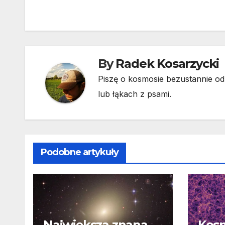
wpisu
By
Radek Kosarzycki
Piszę o kosmosie bezustannie od 
lub łąkach z psami.
Podobne artykuły
Największa znana
Kosm