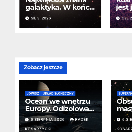
galaktyka. W końcu
jest
poznaliśmy jej
Nowe
SIE 3, 2026
CZE 2
faktyczne wymiary
burz
fun
zasa
Zobacz jeszcze
JOWISZ
UKŁAD SŁONECZNY
SUPERN
Ocean we wnętrzu
Obs
Europy. Odizolowani
mas
przez lodową
od 
6 SIERPNIA 2026
RADEK
6 SI
barierę
pocz
Nie
KOSARZYCKI
KOSAR