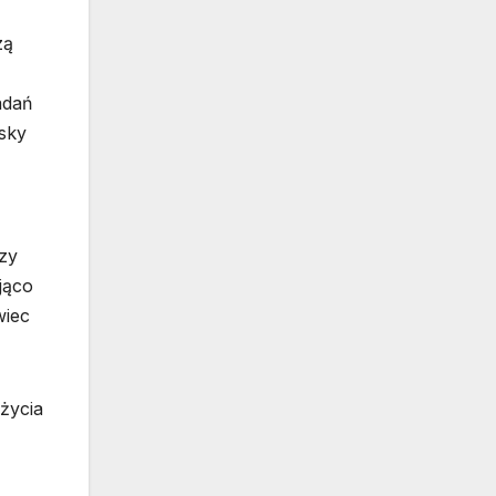
zą
adań
sky
zy
jąco
wiec
życia