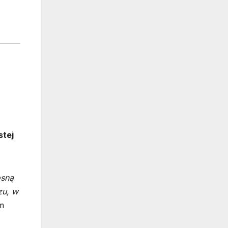
stej
osną
zu, w
m