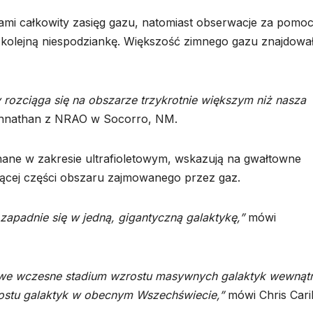
mi całkowity zasięg gazu, natomiast obserwacje za pomo
kolejną niespodziankę. Większość zimnego gazu znajdował
 rozciąga się na obszarze trzykrotnie większym niż nasza
nnathan z NRAO w Socorro, NM.
nane w zakresie ultrafioletowym, wskazują na gwałtowne
cej części obszaru zajmowanego przez gaz.
zapadnie się w jedną, gigantyczną galaktykę,”
mówi
a we wczesne stadium wzrostu masywnych galaktyk wewnąt
rostu galaktyk w obecnym Wszechświecie,”
mówi Chris Carill