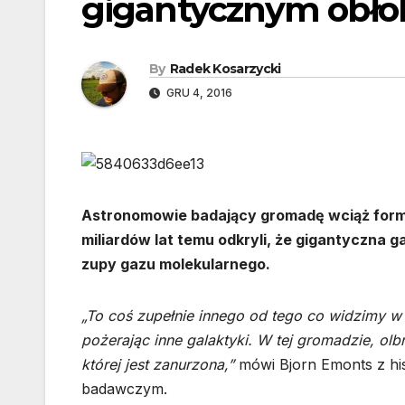
gigantycznym obło
By
Radek Kosarzycki
GRU 4, 2016
Astronomowie badający gromadę wciąż formuj
miliardów lat temu odkryli, że gigantyczna
zupy gazu molekularnego.
„To coś zupełnie innego od tego co widzimy w
pożerając inne galaktyki. W tej gromadzie, ol
której jest zanurzona,”
mówi Bjorn Emonts z his
badawczym.