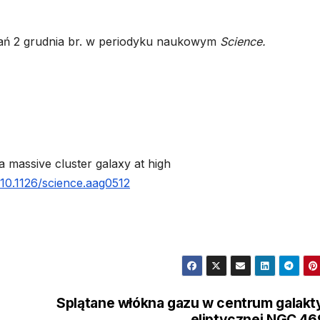
ań 2 grudnia br. w periodyku naukowym
Science.
a massive cluster galaxy at high
/10.1126/science.aag0512
Splątane włókna gazu w centrum galakt
eliptycznej NGC 4