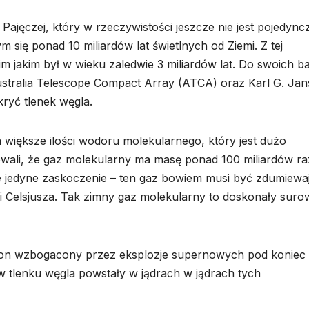
Pajęczej, który w rzeczywistości jeszcze nie jest pojedync
 się ponad 10 miliardów lat świetlnych od Ziemi. Z tej
 jakim był w wieku zaledwie 3 miliardów lat. Do swoich b
ustralia Telescope Compact Array (ATCA) oraz Karl G. Jan
kryć tlenek węgla.
większe ilości wodoru molekularnego, który jest dużo
owali, że gaz molekularny ma masę ponad 100 miliardów ra
ie jedyne zaskoczenie – ten gaz bowiem musi być zdumiewa
i Celsjusza. Tak zimny gaz molekularny to doskonały suro
ł on wzbogacony przez eksplozje supernowych pod koniec 
 w tlenku węgla powstały w jądrach w jądrach tych