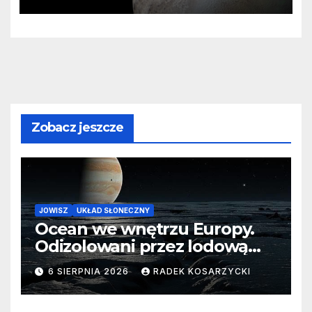
zaginionego lodu
Zobacz jeszcze
JOWISZ
UKŁAD SŁONECZNY
Ocean we wnętrzu Europy.
Odizolowani przez lodową
barierę
6 SIERPNIA 2026
RADEK KOSARZYCKI