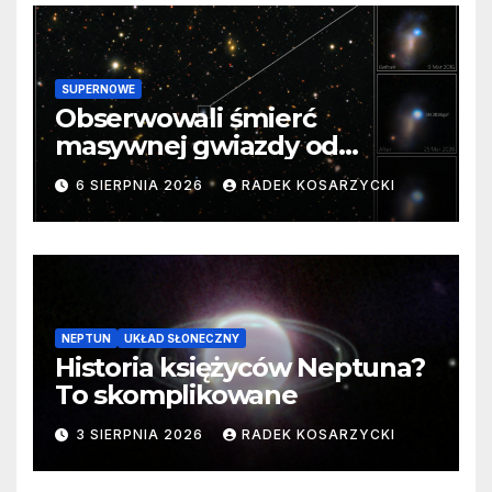
SUPERNOWE
Obserwowali śmierć
masywnej gwiazdy od
samego początku. Niezwykle
6 SIERPNIA 2026
RADEK KOSARZYCKI
cenne dane
NEPTUN
UKŁAD SŁONECZNY
Historia księżyców Neptuna?
To skomplikowane
3 SIERPNIA 2026
RADEK KOSARZYCKI