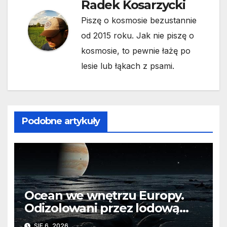
Radek Kosarzycki
Piszę o kosmosie bezustannie
od 2015 roku. Jak nie piszę o
kosmosie, to pewnie łażę po
lesie lub łąkach z psami.
Podobne artykuły
Ocean we wnętrzu Europy.
Odizolowani przez lodową
barierę
SIE 6, 2026