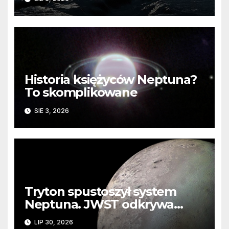
Historia księżyców Neptuna?
To skomplikowane
SIE 3, 2026
Tryton spustoszył system
Neptuna. JWST odkrywa
ślady kosmicznej katastrofy i
LIP 30, 2026