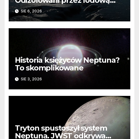
Odizolowani przez lodową
barierę
SIE 6, 2026
Historia księżyców Neptuna?
To skomplikowane
SIE 3, 2026
Tryton spustoszył system
Neptuna. JWST odkrywa