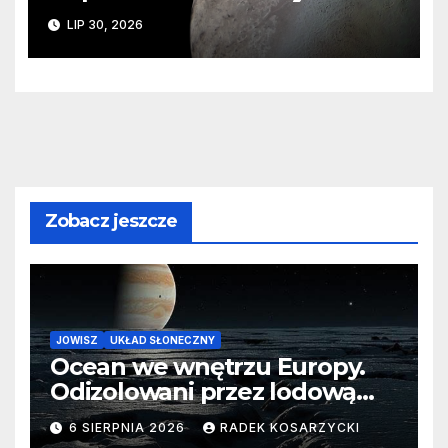
ślady kosmicznej katastrofy i
LIP 30, 2026
zaginionego lodu
Zobacz jeszcze
JOWISZ
UKŁAD SŁONECZNY
Ocean we wnętrzu Europy.
Odizolowani przez lodową
barierę
6 SIERPNIA 2026
RADEK KOSARZYCKI