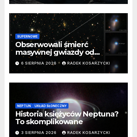
SUPERNOWE
Obserwowali śmierć
masywnej gwiazdy od
samego początku. Niezwykle
6 SIERPNIA 2026
RADEK KOSARZYCKI
cenne dane
NEPTUN
UKŁAD SŁONECZNY
Historia księżyców Neptuna?
To skomplikowane
3 SIERPNIA 2026
RADEK KOSARZYCKI