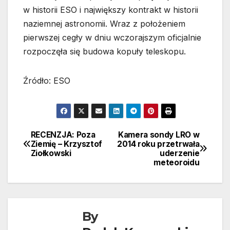
w historii ESO i największy kontrakt w historii
naziemnej astronomii. Wraz z położeniem
pierwszej cegły w dniu wczorajszym oficjalnie
rozpoczęła się budowa kopuły teleskopu.
Źródło: ESO
RECENZJA: Poza
Kamera sondy LRO w
Nawigacja
Ziemię – Krzysztof
2014 roku przetrwała
Ziołkowski
uderzenie
wpisu
meteoroidu
By