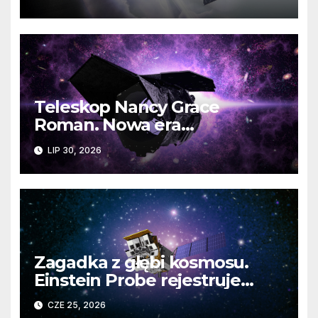
jest zagrożona?
Teleskop Nancy Grace
Roman. Nowa era
kosmicznych odkryć już
LIP 30, 2026
wkrótce
Zagadka z głębi kosmosu.
Einstein Probe rejestruje
bezprecedensowy podwójny
CZE 25, 2026
błysk X