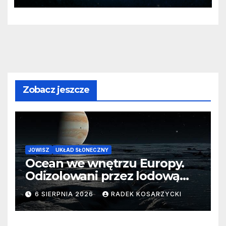
Zobacz jeszcze
JOWISZ
UKŁAD SŁONECZNY
Ocean we wnętrzu Europy.
Odizolowani przez lodową
barierę
6 SIERPNIA 2026
RADEK KOSARZYCKI