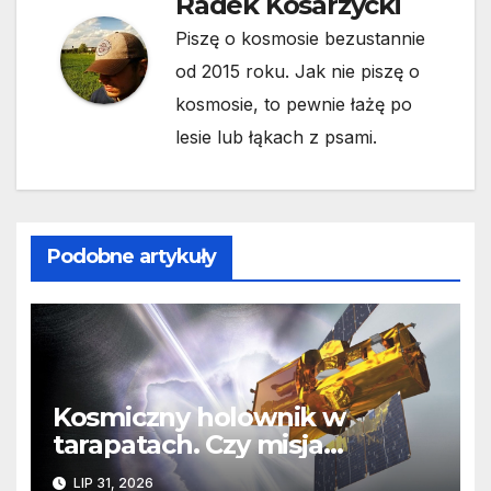
Radek Kosarzycki
Piszę o kosmosie bezustannie
od 2015 roku. Jak nie piszę o
kosmosie, to pewnie łażę po
lesie lub łąkach z psami.
Podobne artykuły
Kosmiczny holownik w
tarapatach. Czy misja
ratowania Teleskopu Swift
LIP 31, 2026