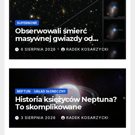
SUPERNOWE
Obserwowali śmierć
masywnej gwiazdy od
samego początku. Niezwykle
6 SIERPNIA 2026
RADEK KOSARZYCKI
cenne dane
NEPTUN
UKŁAD SŁONECZNY
Historia księżyców Neptuna?
To skomplikowane
3 SIERPNIA 2026
RADEK KOSARZYCKI