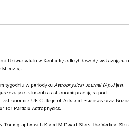
omii Uniwersytetu w Kentucky odkrył dowody wskazujące 
ę Mleczną.
ym tygodniu w periodyku
Astrophysical Journal (ApJ)
jest
eszcze jako studentka astronomii pracująca pod
i astronomii z UK College of Arts and Sciences oraz Brian
r for Particle Astrophysics.
ay Tomography with K and M Dwarf Stars: the Vertical Stru