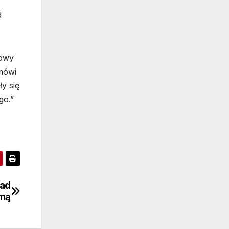
d
nowy
 mówi
y się
go.”
nad
amą