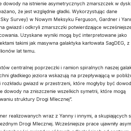
jne dowody na istnienie asymetrycznych zmarszczek w dysk
ażano, że jest względnie gładki. Wykorzystując dane
al Sky Survey) w Nowym Meksyku Ferguson, Gardner i Yan
na gwiazd i odkryli zmarszczki potwierdzające wcześniejsz
cowania. Uzyskane wyniki mogą być interpretowane jako
iektami takimi jak masywna galaktyka karłowata SagDEG, z
lionów lat temu.
w centralnej poprzeczki i ramion spiralnych naszej galakt
chni gładkiego jeziora wskazują na przepływającą w pobliż
ii rozkładu gwiazd w przestrzeni, które mogłyby być dowo
łe dowody na zniszczenie wszelkich symetrii, które mogą
niu struktury Drogi Mlecznej”.
er realizowanych wraz z Yanny i innymi, a skupiających s
iezdnym Drogi Mlecznej. Wcześniejsze prace ujawniły asyme