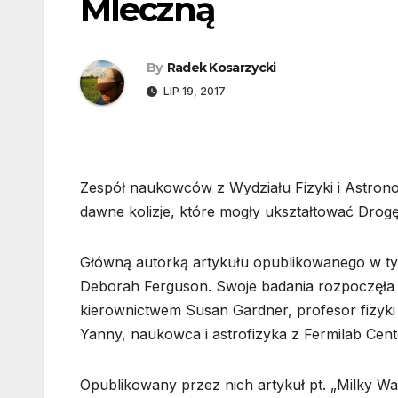
Mleczną
By
Radek Kosarzycki
LIP 19, 2017
Zespół naukowców z Wydziału Fizyki i Astron
dawne kolizje, które mogły ukształtować Drog
Główną autorką artykułu opublikowanego w t
Deborah Ferguson. Swoje badania rozpoczęła j
kierownictwem Susan Gardner, profesor fizyki 
Yanny, naukowca i astrofizyka z Fermilab Cente
Opublikowany przez nich artykuł pt. „Milky W