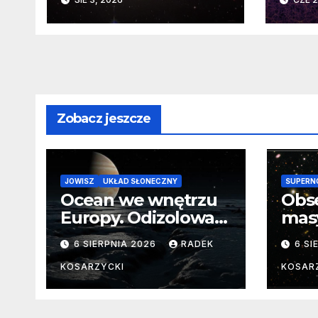
faktyczne wymiary
burz
fun
zasa
Zobacz jeszcze
JOWISZ
UKŁAD SŁONECZNY
SUPERN
Ocean we wnętrzu
Obs
Europy. Odizolowani
mas
przez lodową
od 
6 SIERPNIA 2026
RADEK
6 SI
barierę
pocz
Nie
KOSARZYCKI
KOSAR
dan