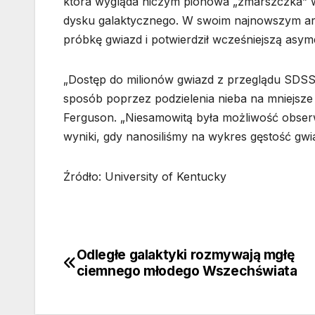
która wygląda niczym pionowa „zmarszczka” w
dysku galaktycznego. W swoim najnowszym art
próbkę gwiazd i potwierdził wcześniejszą asym
„Dostęp do milionów gwiazd z przeglądu SDSS 
sposób poprzez podzielenia nieba na mniejsze
Ferguson. „Niesamowitą była możliwość obserw
wyniki, gdy nanosiliśmy na wykres gęstość gwia
Źródło: University of Kentucky
Odległe galaktyki rozmywają mgłę
Nawigacja
ciemnego młodego Wszechświata
wpisu