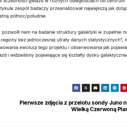
 liczebności gwiazd w różnych odległościach od centrum
ykule zespół badaczy przeanalizował największą jak dotą
etrię północ/południe.
pozwolił nam na badanie struktury galaktyki w zupełnie 
 regiony bez jednoczesnej utraty danych statystycznych”,
owania ewolucji tego projektu i obserwowania jak pojawiał
zd i widzieliśmy pojawiające się kształty dysku galaktyczne
Pierwsze zdjęcia z przelotu sondy Juno 
Wielką Czerwoną Pl