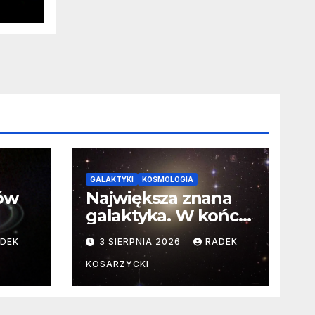
się
i
arna
GALAKTYKI
KOSMOLOGIA
ców
Największa znana
galaktyka. W końcu
poznaliśmy jej
DEK
3 SIERPNIA 2026
RADEK
faktyczne wymiary
KOSARZYCKI