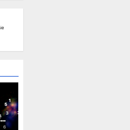
ie
:
a