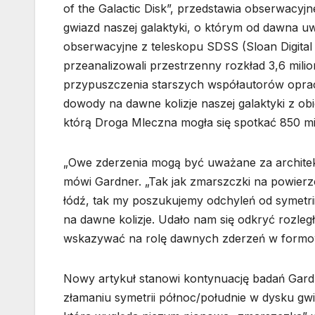
of the Galactic Disk”, przedstawia obserwacy
gwiazd naszej galaktyki, o którym od dawna uw
obserwacyjne z teleskopu SDSS (Sloan Digit
przeanalizowali przestrzenny rozkład 3,6 milio
przypuszczenia starszych współautorów opra
dowody na dawne kolizje naszej galaktyki z ob
którą Droga Mleczna mogła się spotkać 850 mi
„Owe zderzenia mogą być uważane za architektó
mówi Gardner. „Tak jak zmarszczki na powierz
łódź, tak my poszukujemy odchyleń od symetr
na dawne kolizje. Udało nam się odkryć rozleg
wskazywać na rolę dawnych zderzeń w formowa
Nowy artykuł stanowi kontynuację badań Gardn
złamaniu symetrii północ/południe w dysku gw