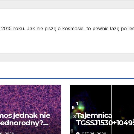
2015 roku. Jak nie piszę o kosmosie, to pewnie łażę po les
os jednak nie
Tajemnica
 jednorodny?
TGSSJ1530+1049
 odkrycia DESI
Teleskop Webb
9, 2026
CZE 26, 2026