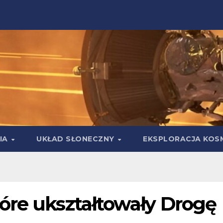
IA
UKŁAD SŁONECZNY
EKSPLORACJA KOS
óre ukształtowały Drogę