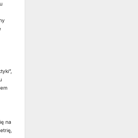
u
ny
e
yki”,
u
dem
ię na
trię,