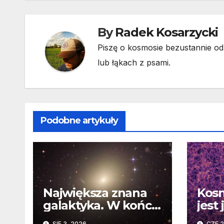
By
Radek Kosarzycki
Piszę o kosmosie bezustannie od 
lub łąkach z psami.
Podobne artykuły
Największa znana
Kosm
galaktyka. W końcu
jest
poznaliśmy jej
Nowe
SIE 3, 2026
CZE 2