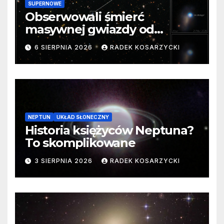
SUPERNOWE
Obserwowali śmierć
masywnej gwiazdy od
samego początku. Niezwykle
6 SIERPNIA 2026
RADEK KOSARZYCKI
cenne dane
NEPTUN
UKŁAD SŁONECZNY
Historia księżyców Neptuna?
To skomplikowane
3 SIERPNIA 2026
RADEK KOSARZYCKI