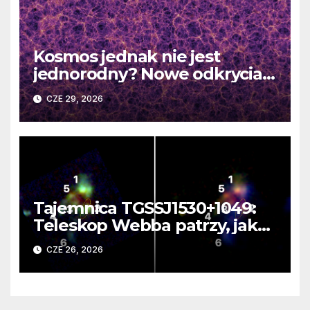
Kosmos jednak nie jest
jednorodny? Nowe odkrycia
DESI burzą fundamentalne
CZE 29, 2026
zasady kosmologii
Tajemnica TGSSJ1530+1049:
Teleskop Webba patrzy, jak
rodzi się supergalaktyka i
CZE 26, 2026
monstrualna czarna dziura