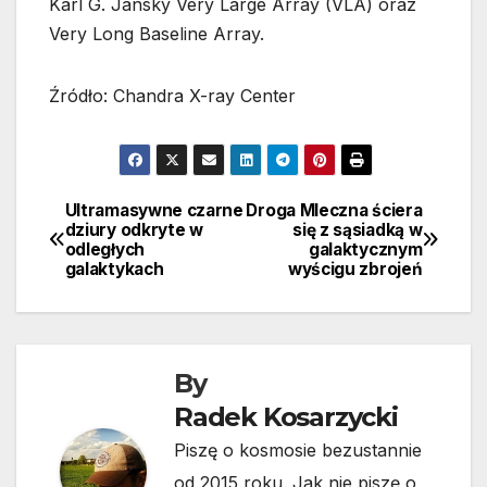
Karl G. Jansky Very Large Array (VLA) oraz
Very Long Baseline Array.
Źródło: Chandra X-ray Center
Ultramasywne czarne
Droga Mleczna ściera
Nawigacja
dziury odkryte w
się z sąsiadką w
odległych
galaktycznym
wpisu
galaktykach
wyścigu zbrojeń
By
Radek Kosarzycki
Piszę o kosmosie bezustannie
od 2015 roku. Jak nie piszę o