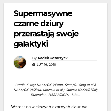
Supermasywne
czarne dziury
przerastają swoje
galaktyki
By
Radek Kosarzycki
LUT 16, 2018
Credit: X-ray: NASA/CXC/Penn. State/G. Yang et al &
NASA/CXC/ICE/M. Mezcua et al.; Optical: NASA/STScI;
Illustration: NASA/CXC/A. Jubett
Wzrost największych czarnych dziur we