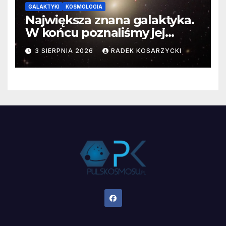
GALAKTYKI
KOSMOLOGIA
Największa znana galaktyka.
W końcu poznaliśmy jej
faktyczne wymiary
3 SIERPNIA 2026
RADEK KOSARZYCKI