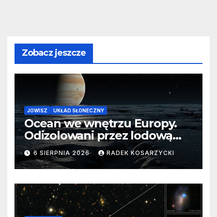
Zobacz jeszcze
JOWISZ
UKŁAD SŁONECZNY
Ocean we wnętrzu Europy.
Odizolowani przez lodową
barierę
6 SIERPNIA 2026
RADEK KOSARZYCKI