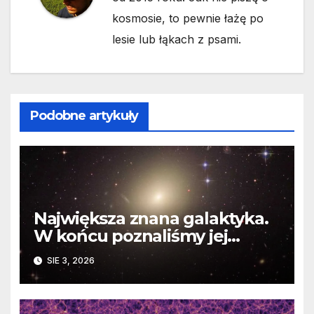
kosmosie, to pewnie łażę po
lesie lub łąkach z psami.
Podobne artykuły
Największa znana galaktyka.
W końcu poznaliśmy jej
faktyczne wymiary
SIE 3, 2026