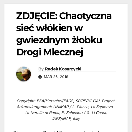
ZDJĘCIE: Chaotyczna
sieć włókien w
gwiezdnym żłobku
Drogi Mlecznej
By
Radek Kosarzycki
MAR 26, 2018
Copyright: ESA/Herschel/PACS, SPIRE/Hi-GAL Project.
Acknowledgement: UNIMAP / L. Piazzo, La Sapienza –
Università di Roma; E. Schisano / G. Li Causi,
IAPS/INAF, Italy