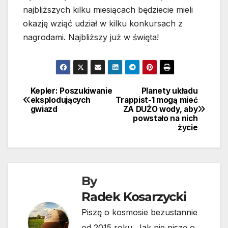
najbliższych kilku miesiącach będziecie mieli
okazję wziąć udział w kilku konkursach z
nagrodami. Najbliższy już w święta!
Kepler: Poszukiwanie
Planety układu
Nawigacja
eksplodujących
Trappist-1 mogą mieć
gwiazd
ZA DUŻO wody, aby
wpisu
powstało na nich
życie
By
Radek Kosarzycki
Piszę o kosmosie bezustannie
od 2015 roku. Jak nie piszę o