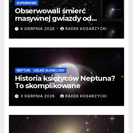
SUPERNOWE
Obserwowali śmierć
masywnej gwiazdy od
samego początku. Niezwykle
6 SIERPNIA 2026
RADEK KOSARZYCKI
cenne dane
NEPTUN
UKŁAD SŁONECZNY
Historia księżyców Neptuna?
To skomplikowane
3 SIERPNIA 2026
RADEK KOSARZYCKI