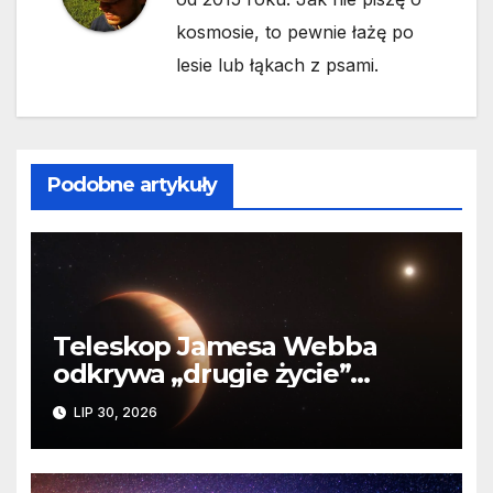
kosmosie, to pewnie łażę po
lesie lub łąkach z psami.
Podobne artykuły
Teleskop Jamesa Webba
odkrywa „drugie życie”
planety krążącej wokół
LIP 30, 2026
martwej gwiazdy