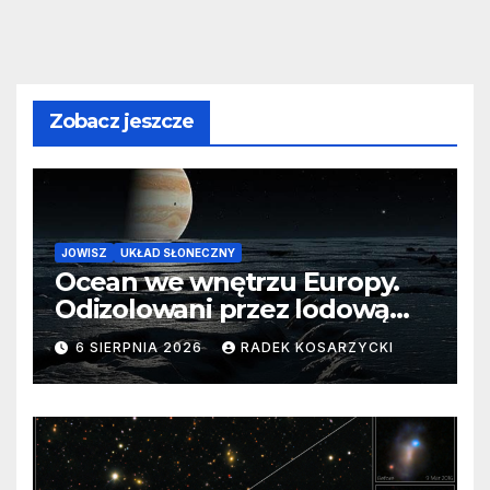
Zobacz jeszcze
JOWISZ
UKŁAD SŁONECZNY
Ocean we wnętrzu Europy.
Odizolowani przez lodową
barierę
6 SIERPNIA 2026
RADEK KOSARZYCKI