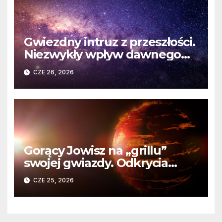
Gwiezdny intruz z przeszłości.
Niezwykły wpływ dawnego
spotkania na komety Układu
CZE 26, 2026
Słonecznego
Gorący Jowisz na „grillu”
swojej gwiazdy. Odkrycia
Teleskopu Webba o HD
CZE 25, 2026
80606 b