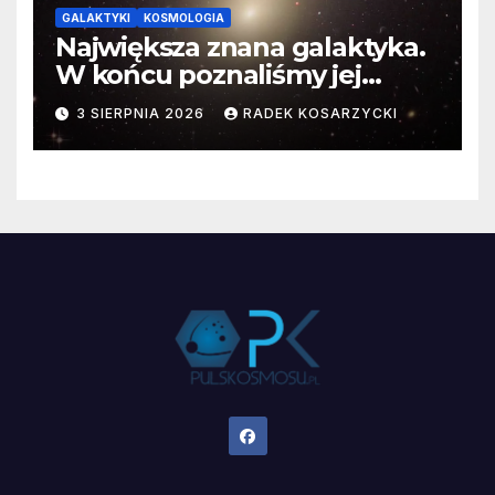
GALAKTYKI
KOSMOLOGIA
Największa znana galaktyka.
W końcu poznaliśmy jej
faktyczne wymiary
3 SIERPNIA 2026
RADEK KOSARZYCKI