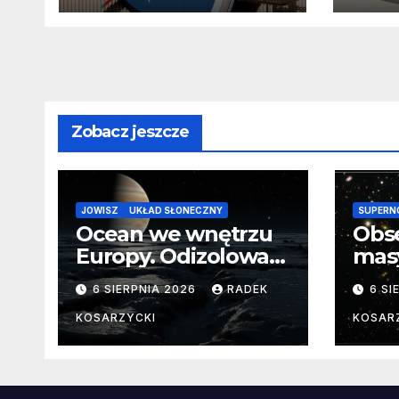
Trumpem
zmie
real
Zobacz jeszcze
JOWISZ
UKŁAD SŁONECZNY
SUPERN
Ocean we wnętrzu
Obs
Europy. Odizolowani
mas
przez lodową
od 
6 SIERPNIA 2026
RADEK
6 SI
barierę
pocz
Nie
KOSARZYCKI
KOSAR
dan