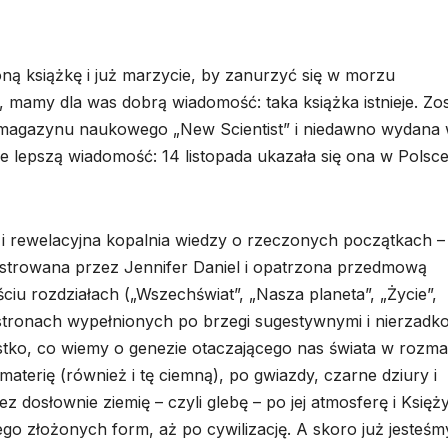
oną książkę i już marzycie, by zanurzyć się w morzu
, mamy dla was dobrą wiadomość: taka książka istnieje. Zos
agazynu naukowego „New Scientist” i niedawno wydana
ze lepszą wiadomość: 14 listopada ukazała się ona w Polsc
 i rewelacyjna kopalnia wiedzy o rzeczonych początkach –
ustrowana przez Jennifer Daniel i opatrzona przedmową
u rozdziałach („Wszechświat”, „Nasza planeta”, „Życie”,
6 stronach wypełnionych po brzegi sugestywnymi i nierzadk
stko, co wiemy o genezie otaczającego nas świata w rozma
aterię (również i tę ciemną), po gwiazdy, czarne dziury i
z dosłownie ziemię – czyli glebę – po jej atmosferę i Księży
ego złożonych form, aż po cywilizację. A skoro już jesteśm