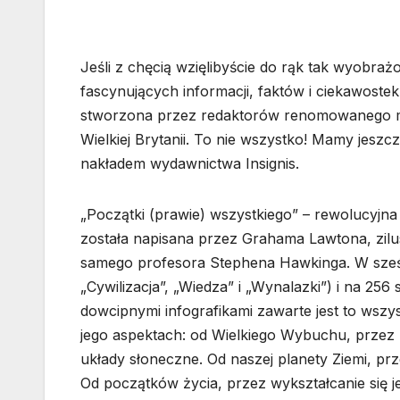
Jeśli z chęcią wzięlibyście do rąk tak wyobraż
fascynujących informacji, faktów i ciekawostek
stworzona przez redaktorów renomowanego m
Wielkiej Brytanii. To nie wszystko! Mamy jeszc
nakładem wydawnictwa Insignis.
„Początki (prawie) wszystkiego” – rewolucyjna
została napisana przez Grahama Lawtona, zil
samego profesora Stephena Hawkinga. W sześci
„Cywilizacja”, „Wiedza” i „Wynalazki”) i na 25
dowcipnymi infografikami zawarte jest to wszy
jego aspektach: od Wielkiego Wybuchu, przez m
układy słoneczne. Od naszej planety Ziemi, prze
Od początków życia, przez wykształcanie się j