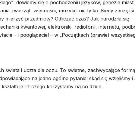
tkiego” dowiemy się o pochodzeniu języków, genezie miast,
nia zwierząt, własności, muzyki i nie tylko. Kiedy zaczęli
y mierzyć przedmioty? Odliczać czas? Jak narodziła się
echaniki kwantowej, elektroniki, radiofonii, internetu, podb
ytacie – i pooglądacie! – w „Początkach (prawie) wszystkieg
ch świata i uczta dla oczu. To świetne, zachwycające form
owiadające na jedno ogólne pytanie: skąd się wzięliśmy i
 kształtuje i z czego korzystamy na co dzień.