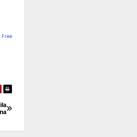
r Free
ila
ona