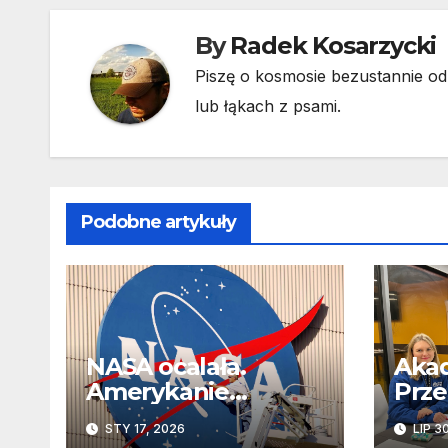
By
Radek Kosarzycki
Piszę o kosmosie bezustannie od 
lub łąkach z psami.
Podobne artykuły
NASA ocalała.
Aka
Amerykanie
Prze
obronili przyszłość
Brav
STY 17, 2026
LIP 3
agencji przed
lat 