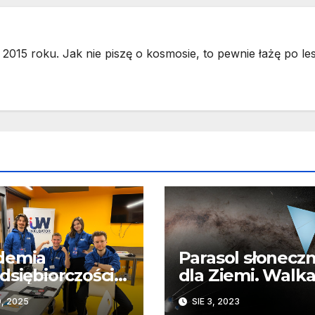
2015 roku. Jak nie piszę o kosmosie, to pewnie łażę po les
demia
Parasol słonecz
dsiębiorczości
dla Ziemi. Walka
eCamp – osiem
ociepleniem
0, 2025
SIE 3, 2023
programu, który
klimatu z kosm