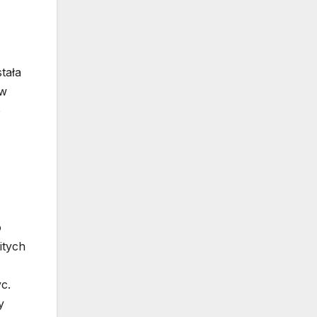
tała
 w
e
o
itych
c.
y