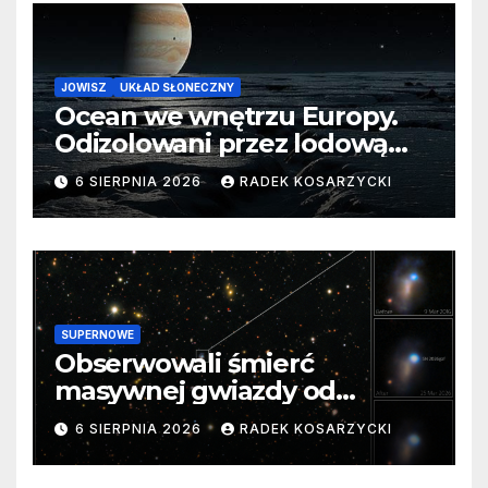
JOWISZ
UKŁAD SŁONECZNY
Ocean we wnętrzu Europy.
Odizolowani przez lodową
barierę
6 SIERPNIA 2026
RADEK KOSARZYCKI
SUPERNOWE
Obserwowali śmierć
masywnej gwiazdy od
samego początku. Niezwykle
6 SIERPNIA 2026
RADEK KOSARZYCKI
cenne dane