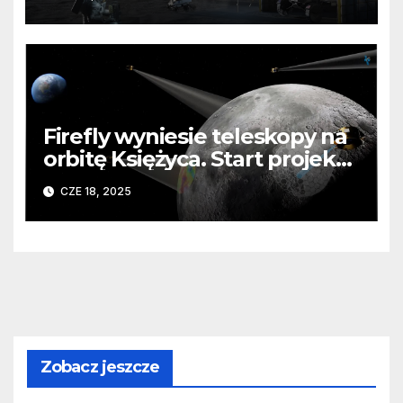
Firefly wyniesie teleskopy na
orbitę Księżyca. Start projektu
Ocula już w 2026
CZE 18, 2025
Zobacz jeszcze