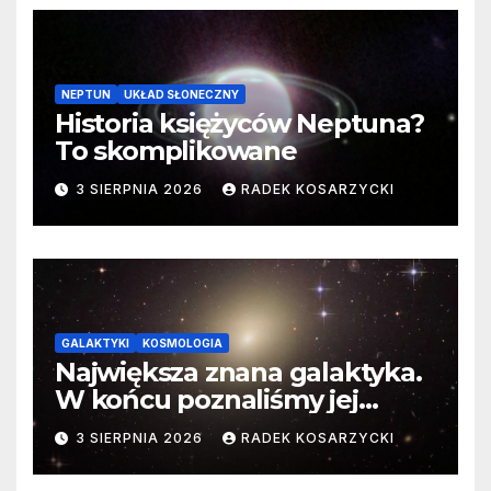
NEPTUN
UKŁAD SŁONECZNY
Historia księżyców Neptuna?
To skomplikowane
3 SIERPNIA 2026
RADEK KOSARZYCKI
GALAKTYKI
KOSMOLOGIA
Największa znana galaktyka.
W końcu poznaliśmy jej
faktyczne wymiary
3 SIERPNIA 2026
RADEK KOSARZYCKI