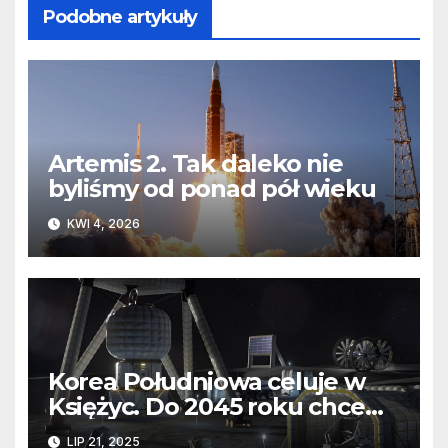
Podobne artykuły
Artemis 2. Tak daleko nie
byliśmy od ponad pół wieku
KWI 4, 2026
Korea Południowa celuje w
Księżyc. Do 2045 roku chce
zbudować tam bazę
LIP 21, 2025