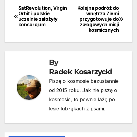
SatRevolution, Virgin
Kolejna podróż do
Nawigacja
Orbit i polskie
wnętrza Ziemi
uczelnie założyły
przygotowuje do
wpisu
konsorcjum
załogowych misji
kosmicznych
By
Radek Kosarzycki
Piszę o kosmosie bezustannie
od 2015 roku. Jak nie piszę o
kosmosie, to pewnie łażę po
lesie lub łąkach z psami.