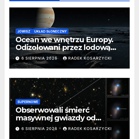
JOWISZ
UKŁAD SŁONECZNY
Ocean we wnętrzu Europy.
Odizolowani przez lodową
barierę
6 SIERPNIA 2026
RADEK KOSARZYCKI
SUPERNOWE
Obserwowali śmierć
masywnej gwiazdy od
samego początku. Niezwykle
6 SIERPNIA 2026
RADEK KOSARZYCKI
cenne dane