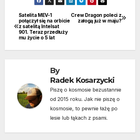
Satelita MEV-1
Crew Dragon poleci z
Nawigacja
połączył się na orbicie
załogą już w maju?
z satelitą Intelsat
wpisu
901. Teraz przedłuży
mu życie o 5 lat
By
Radek Kosarzycki
Piszę o kosmosie bezustannie
od 2015 roku. Jak nie piszę o
kosmosie, to pewnie łażę po
lesie lub łąkach z psami.