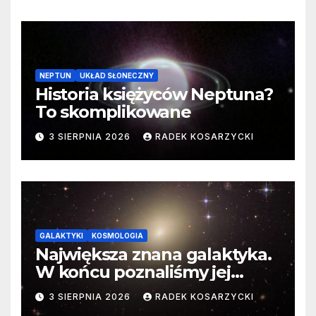
NEPTUN
UKŁAD SŁONECZNY
Historia księżyców Neptuna?
To skomplikowane
3 SIERPNIA 2026
RADEK KOSARZYCKI
GALAKTYKI
KOSMOLOGIA
Największa znana galaktyka.
W końcu poznaliśmy jej
faktyczne wymiary
3 SIERPNIA 2026
RADEK KOSARZYCKI