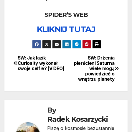
SPIDER’S WEB
KLIKNIJ TUTAJ
SW: Jak łazik
SW: Drżenia
Nawigacja
Curiosity wykonał
pierścieni Saturna
swoje selfie? [VIDEO]
wiele mogą
wpisu
powiedzieć o
wnętrzu planety
By
Radek Kosarzycki
Piszę o kosmosie bezustannie