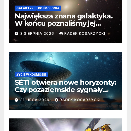
GALAKTYKI
KOSMOLOGIA
Największa znana galaktyka.
W końcu poznaliśmy jej
faktyczne wymiary
3 SIERPNIA 2026
RADEK KOSARZYCKI
ŻYCIE W KOSMOSIE
SETI otwiera nowe horyzonty:
Czy pozaziemskie sygnały
czekają w nieoczekiwanych
31 LIPCA 2026
RADEK KOSARZYCKI
miejscach?