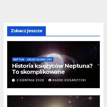
Zobacz jeszcze
NEPTUN
UKŁAD SŁONECZNY
Historia księżyców Neptuna?
To skomplikowane
3 SIERPNIA 2026
RADEK KOSARZYCKI