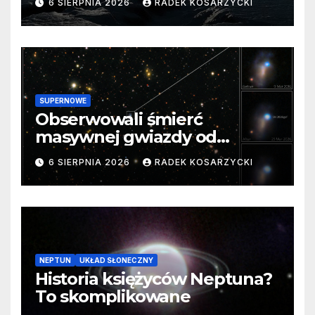
6 SIERPNIA 2026
RADEK KOSARZYCKI
SUPERNOWE
Obserwowali śmierć
masywnej gwiazdy od
samego początku. Niezwykle
6 SIERPNIA 2026
RADEK KOSARZYCKI
cenne dane
NEPTUN
UKŁAD SŁONECZNY
Historia księżyców Neptuna?
To skomplikowane