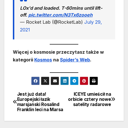
LOx'd and loaded. T-60mins until lift-
off.
pic.twitter.com/N3Tx6zooeh
— Rocket Lab (@RocketLab)
July 29,
2021
Więcej o kosmosie przeczytasz także w
kategorii
Kosmos
na
Spider’s Web
.
Jest już data!
ICEYE umieścił na
Nawigacja
Europejski łazik
orbicie cztery nowe
marsjański Rosalind
satelity radarowe
wpisu
Franklin leci na Marsa