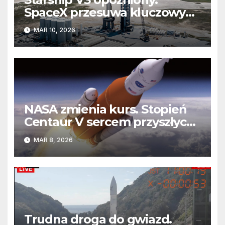
SpaceX przesuwa kluczowy
lot
MAR 10, 2026
NASA zmienia kurs. Stopień
Centaur V sercem przyszłych
misji Artemis
MAR 8, 2026
Trudna droga do gwiazd.