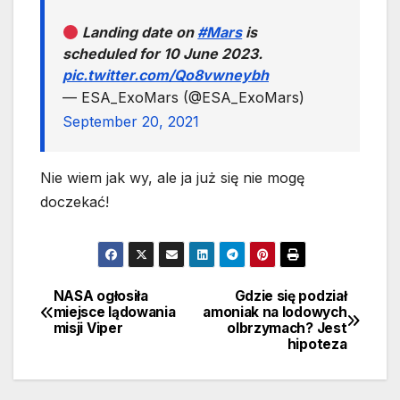
Landing date on
#Mars
is
scheduled for 10 June 2023.
pic.twitter.com/Qo8vwneybh
— ESA_ExoMars (@ESA_ExoMars)
September 20, 2021
Nie wiem jak wy, ale ja już się nie mogę
doczekać!
NASA ogłosiła
Gdzie się podział
Nawigacja
miejsce lądowania
amoniak na lodowych
misji Viper
olbrzymach? Jest
wpisu
hipoteza