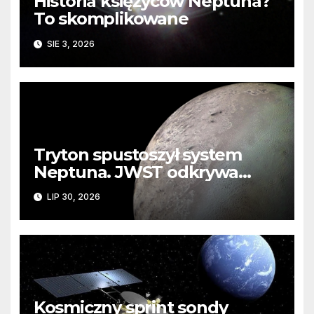
Historia księżyców Neptuna?
To skomplikowane
SIE 3, 2026
Tryton spustoszył system
Neptuna. JWST odkrywa
ślady kosmicznej katastrofy i
LIP 30, 2026
zaginionego lodu
Kosmiczny sprint sondy