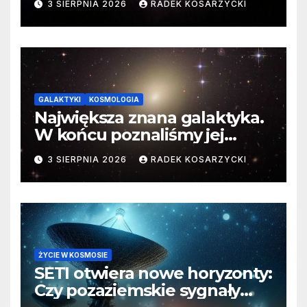
3 SIERPNIA 2026
RADEK KOSARZYCKI
GALAKTYKI
KOSMOLOGIA
Największa znana galaktyka.
W końcu poznaliśmy jej
faktyczne wymiary
3 SIERPNIA 2026
RADEK KOSARZYCKI
ŻYCIE W KOSMOSIE
SETI otwiera nowe horyzonty:
Czy pozaziemskie sygnały