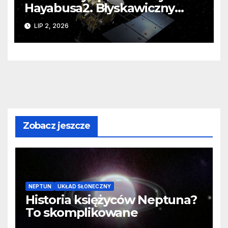
Hayabusa2. Błyskawiczny
przelot koło Torifune to test
LIP 2, 2026
dla obrony planetarnej
Zobacz jeszcze
NEPTUN
UKŁAD SŁONECZNY
Historia księżyców Neptuna?
To skomplikowane