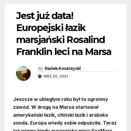
Jest już data!
Europejski łazik
marsjański Rosalind
Franklin leci na Marsa
By
Radek Kosarzycki
WRZ 20, 2021
Jeszcze w ubiegłym roku był to ogromny
zawód. W drogę na Marsa startował
amerykański łazik, chiński łazik i arabska
sonda. Europa wtedy sobie odpuściła. Teraz
już wiemy kiedy europejska misja ExoMars