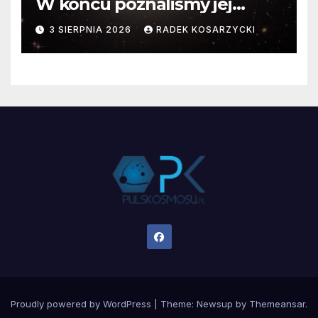
W końcu poznaliśmy jej
faktyczne wymiary
3 SIERPNIA 2026
RADEK KOSARZYCKI
Proudly powered by WordPress
|
Theme:
Newsup
by
Themeansar
.