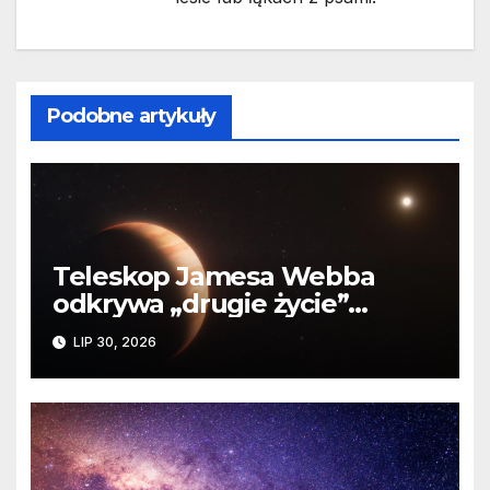
Podobne artykuły
Teleskop Jamesa Webba
odkrywa „drugie życie”
planety krążącej wokół
LIP 30, 2026
martwej gwiazdy