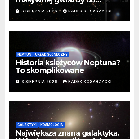
samego początku. Niezwykle
6 SIERPNIA 2026
RADEK KOSARZYCKI
cenne dane
NEPTUN
UKŁAD SŁONECZNY
Historia księżyców Neptuna?
To skomplikowane
3 SIERPNIA 2026
RADEK KOSARZYCKI
GALAKTYKI
KOSMOLOGIA
Największa znana galaktyka.