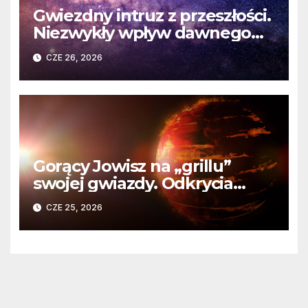
Gwiezdny intruz z przeszłości.
Niezwykły wpływ dawnego
spotkania na komety Układu
CZE 26, 2026
Słonecznego
Gorący Jowisz na „grillu”
swojej gwiazdy. Odkrycia
Teleskopu Webba o HD
CZE 25, 2026
80606 b