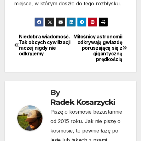
miejsce, w którym doszło do tego rozbłysku.
Niedobra wiadomość.
Miłośnicy astronomii
Nawigacja
Tak obcych cywilizacji
odkrywają gwiazdę
raczej nigdy nie
poruszającą się z
wpisu
odkryjemy
gigantyczną
prędkością
By
Radek Kosarzycki
Piszę o kosmosie bezustannie
od 2015 roku. Jak nie piszę o
kosmosie, to pewnie łażę po
lesie lub łąkach z psami.