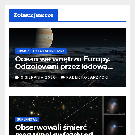
Zobacz jeszcze
JOWISZ
UKŁAD SŁONECZNY
Ocean we wnętrzu Europy.
Odizolowani przez lodową
barierę
6 SIERPNIA 2026
RADEK KOSARZYCKI
SUPERNOWE
Obserwowali śmierć
masywnej gwiazdy od