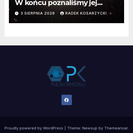
W końcu poznaliśmy jej
faktyczne wymiary
3 SIERPNIA 2026
RADEK KOSARZYCKI
Proudly powered by WordPress
|
Theme:
Newsup
by
Themeansar
.