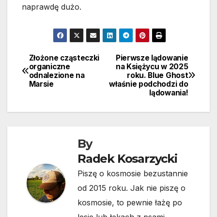
naprawdę dużo.
Złożone cząsteczki
Pierwsze lądowanie
Nawigacja
organiczne
na Księżycu w 2025
odnalezione na
roku. Blue Ghost
wpisu
Marsie
właśnie podchodzi do
lądowania!
By
Radek Kosarzycki
Piszę o kosmosie bezustannie
od 2015 roku. Jak nie piszę o
kosmosie, to pewnie łażę po
lesie lub łąkach z psami.