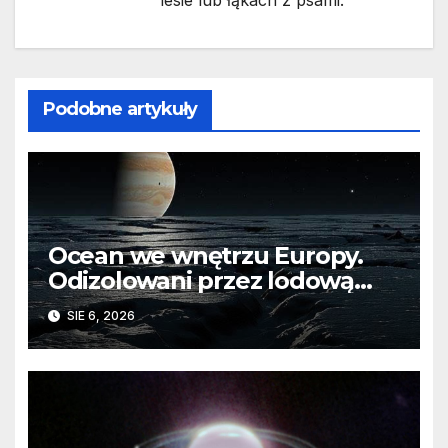
Podobne artykuły
Ocean we wnętrzu Europy.
Odizolowani przez lodową
barierę
SIE 6, 2026