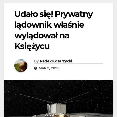
Udało się! Prywatny
lądownik właśnie
wylądował na
Księżycu
By
Radek Kosarzycki
MAR 2, 2025