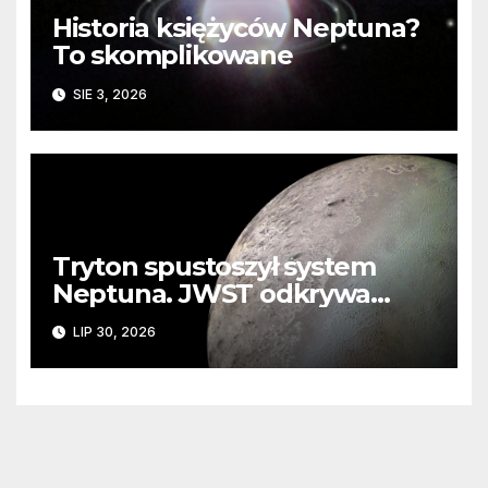
Historia księżyców Neptuna?
To skomplikowane
SIE 3, 2026
Tryton spustoszył system
Neptuna. JWST odkrywa
ślady kosmicznej katastrofy i
LIP 30, 2026
zaginionego lodu