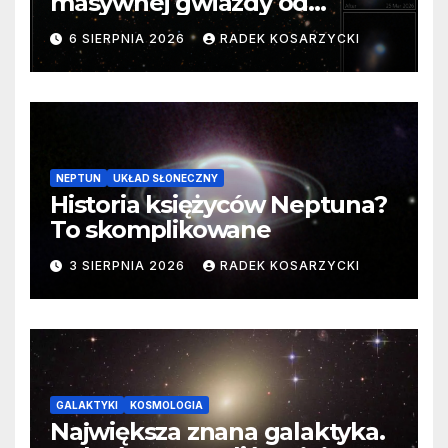
masywnej gwiazdy od
samego początku. Niezwykle
6 SIERPNIA 2026
RADEK KOSARZYCKI
cenne dane
NEPTUN
UKŁAD SŁONECZNY
Historia księżyców Neptuna?
To skomplikowane
3 SIERPNIA 2026
RADEK KOSARZYCKI
GALAKTYKI
KOSMOLOGIA
Największa znana galaktyka.