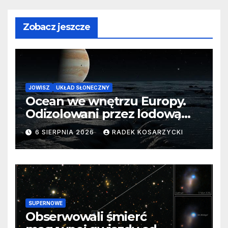
Zobacz jeszcze
JOWISZ
UKŁAD SŁONECZNY
Ocean we wnętrzu Europy.
Odizolowani przez lodową
barierę
6 SIERPNIA 2026
RADEK KOSARZYCKI
SUPERNOWE
Obserwowali śmierć