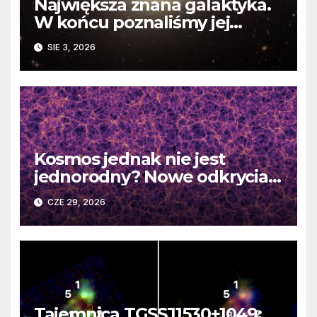
Największa znana galaktyka.
W końcu poznaliśmy jej
faktyczne wymiary
SIE 3, 2026
Kosmos jednak nie jest
jednorodny? Nowe odkrycia
DESI burzą fundamentalne
CZE 29, 2026
zasady kosmologii
Tajemnica TGSSJ1530+1049: