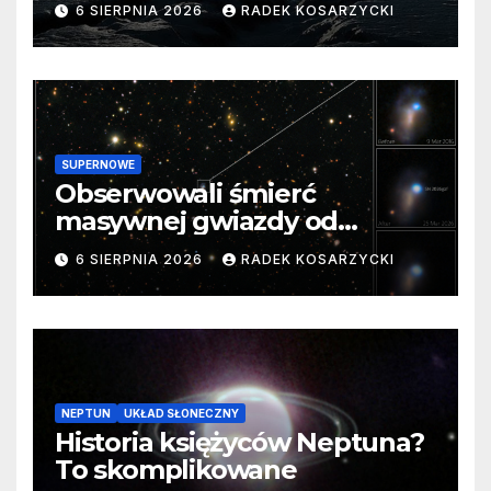
6 SIERPNIA 2026
RADEK KOSARZYCKI
SUPERNOWE
Obserwowali śmierć
masywnej gwiazdy od
samego początku. Niezwykle
6 SIERPNIA 2026
RADEK KOSARZYCKI
cenne dane
NEPTUN
UKŁAD SŁONECZNY
Historia księżyców Neptuna?
To skomplikowane