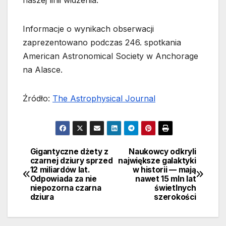
Informacje o wynikach obserwacji
zaprezentowano podczas 246. spotkania
American Astronomical Society w Anchorage
na Alasce.
Źródło:
The Astrophysical Journal
Gigantyczne dżety z
Naukowcy odkryli
Nawigacja
czarnej dziury sprzed
największe galaktyki
12 miliardów lat.
w historii — mają
wpisu
Odpowiada za nie
nawet 15 mln lat
niepozorna czarna
świetlnych
dziura
szerokości