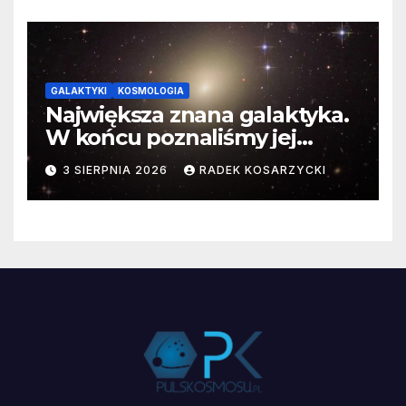
GALAKTYKI
KOSMOLOGIA
Największa znana galaktyka.
W końcu poznaliśmy jej
faktyczne wymiary
3 SIERPNIA 2026
RADEK KOSARZYCKI