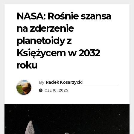
NASA: Rośnie szansa
na zderzenie
planetoidy z
Księżycem w 2032
roku
By
Radek Kosarzycki
CZE 10, 2025