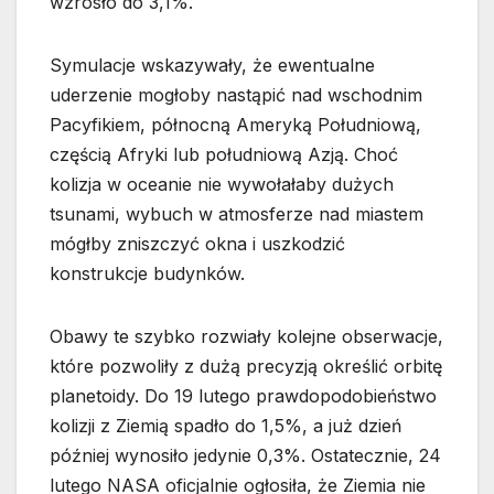
wzrosło do 3,1%.
Symulacje wskazywały, że ewentualne
uderzenie mogłoby nastąpić nad wschodnim
Pacyfikiem, północną Ameryką Południową,
częścią Afryki lub południową Azją. Choć
kolizja w oceanie nie wywołałaby dużych
tsunami, wybuch w atmosferze nad miastem
mógłby zniszczyć okna i uszkodzić
konstrukcje budynków.
Obawy te szybko rozwiały kolejne obserwacje,
które pozwoliły z dużą precyzją określić orbitę
planetoidy. Do 19 lutego prawdopodobieństwo
kolizji z Ziemią spadło do 1,5%, a już dzień
później wynosiło jedynie 0,3%. Ostatecznie, 24
lutego NASA oficjalnie ogłosiła, że Ziemia nie