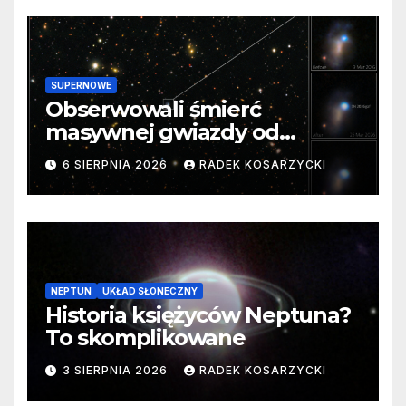
SUPERNOWE
Obserwowali śmierć
masywnej gwiazdy od
samego początku. Niezwykle
6 SIERPNIA 2026
RADEK KOSARZYCKI
cenne dane
NEPTUN
UKŁAD SŁONECZNY
Historia księżyców Neptuna?
To skomplikowane
3 SIERPNIA 2026
RADEK KOSARZYCKI