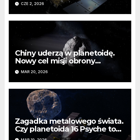
zbadać zagubioną sowiecką
CZE 2, 2026
sondę?
Chiny uderzą w planetoidę.
Nowy cel misji obrony
planetarnej ujawniony
MAR 20, 2026
Zagadka metalowego świata.
Czy planetoida 16 Psyche to
obnażone jądro pradawnej
MAR 19, 2026