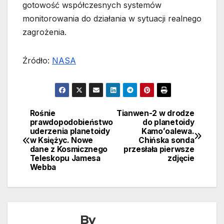
gotowość współczesnych systemów
monitorowania do działania w sytuacji realnego
zagrożenia.
Źródło:
NASA
Rośnie
Tianwen-2 w drodze
Nawigacja
prawdopodobieństwo
do planetoidy
uderzenia planetoidy
Kamoʻoalewa.
wpisu
w Księżyc. Nowe
Chińska sonda
dane z Kosmicznego
przesłała pierwsze
Teleskopu Jamesa
zdjęcie
Webba
By