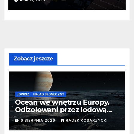
planety?
Zobacz jeszcze
JOWISZ
UKŁAD SŁONECZNY
Ocean we wnętrzu Europy.
Odizolowani przez lodową
barierę
6 SIERPNIA 2026
RADEK KOSARZYCKI