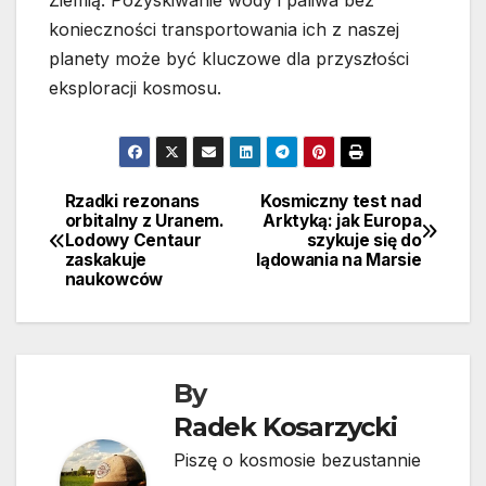
konieczności transportowania ich z naszej
planety może być kluczowe dla przyszłości
eksploracji kosmosu.
Rzadki rezonans
Kosmiczny test nad
Nawigacja
orbitalny z Uranem.
Arktyką: jak Europa
Lodowy Centaur
szykuje się do
wpisu
zaskakuje
lądowania na Marsie
naukowców
By
Radek Kosarzycki
Piszę o kosmosie bezustannie