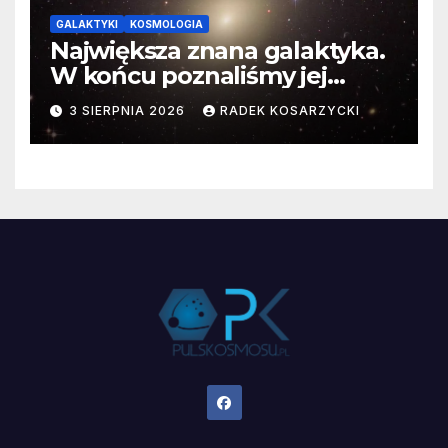
GALAKTYKI
KOSMOLOGIA
Największa znana galaktyka.
W końcu poznaliśmy jej
faktyczne wymiary
3 SIERPNIA 2026
RADEK KOSARZYCKI