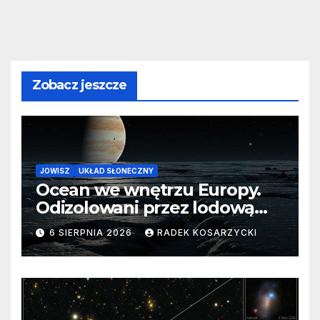
Zobacz jeszcze
JOWISZ
UKŁAD SŁONECZNY
Ocean we wnętrzu Europy.
Odizolowani przez lodową
barierę
6 SIERPNIA 2026
RADEK KOSARZYCKI