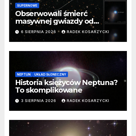
SUPERNOWE
Obserwowali śmierć
masywnej gwiazdy od
samego początku. Niezwykle
6 SIERPNIA 2026
RADEK KOSARZYCKI
cenne dane
NEPTUN
UKŁAD SŁONECZNY
Historia księżyców Neptuna?
To skomplikowane
3 SIERPNIA 2026
RADEK KOSARZYCKI