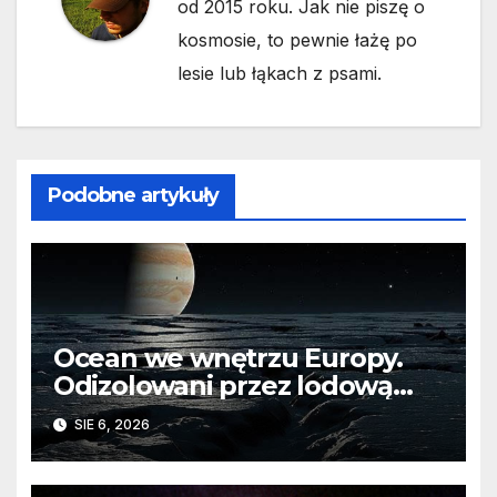
od 2015 roku. Jak nie piszę o
kosmosie, to pewnie łażę po
lesie lub łąkach z psami.
Podobne artykuły
Ocean we wnętrzu Europy.
Odizolowani przez lodową
barierę
SIE 6, 2026