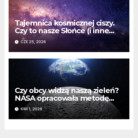
Tajemnica kosmicznej ciszy.
Czy to nasze Słońce (i inne
gwiazdy) zagłuszają sygnały
CZE 25, 2026
obcych cywilizacji?
Czy obcy widzą naszą zieleń?
NASA opracowała metodę
wykrywania roślinności na
KWI 1, 2026
odległych planetach