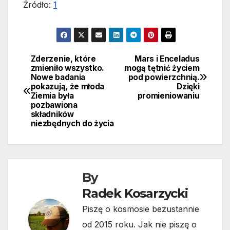
Źródło:
1
Zderzenie, które
Mars i Enceladus
Nawigacja
zmieniło wszystko.
mogą tętnić życiem
Nowe badania
pod powierzchnią.
wpisu
pokazują, że młoda
Dzięki
Ziemia była
promieniowaniu
pozbawiona
składników
niezbędnych do życia
By
Radek Kosarzycki
Piszę o kosmosie bezustannie
od 2015 roku. Jak nie piszę o