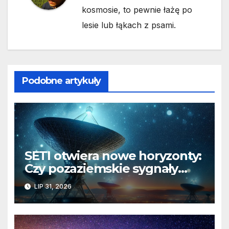
kosmosie, to pewnie łażę po
lesie lub łąkach z psami.
Podobne artykuły
SETI otwiera nowe horyzonty:
Czy pozaziemskie sygnały
czekają w nieoczekiwanych
LIP 31, 2026
miejscach?