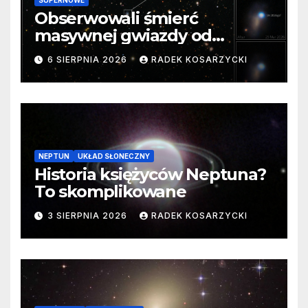
SUPERNOWE
Obserwowali śmierć
masywnej gwiazdy od
samego początku. Niezwykle
6 SIERPNIA 2026
RADEK KOSARZYCKI
cenne dane
NEPTUN
UKŁAD SŁONECZNY
Historia księżyców Neptuna?
To skomplikowane
3 SIERPNIA 2026
RADEK KOSARZYCKI