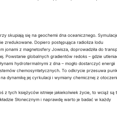
orzy skupiają się na geochemii dna oceanicznego. Symulacj
ie zredukowane. Dopiero postępująca radioliza lodu
jonami z magnetosfery Jowisza, doprowadziła do trans
ej. Powstanie globalnych gradientów redoks – gdzie utleni
łynami hydrotermalnymi z dna – mogło dostarczyć energii
ystemów chemosyntetycznych. To odkrycie przesuwa punk
a dynamikę jej cyrkulacji i wymiany chemicznej z otoczen
z tych księżyców istnieje jakiekolwiek życie, to wciąż są 
 Układzie Słonecznym i naprawdę warto je badać w każdy