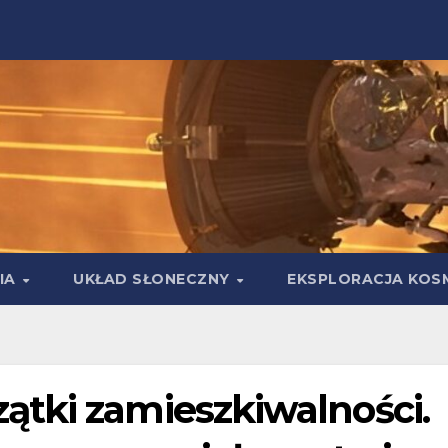
IA
UKŁAD SŁONECZNY
EKSPLORACJA KOS
tki zamieszkiwalności.