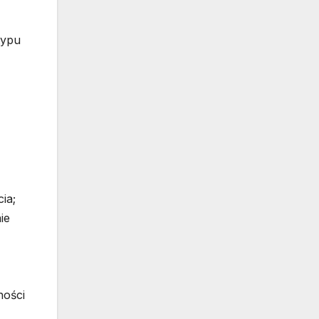
typu
ia;
ie
ności