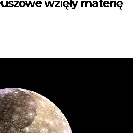
euszowe wzięły materię