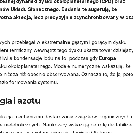
zesnej dynamiki dysku okołoplanetarnego (CPD) oraz
jonów Układu Słonecznego. Badania te sugerują, że
wotna akrecja, lecz precyzyjnie zsynchronizowany w cz
owych przebiegał w ekstremalnie gęstym i gorącym dysku
nt termiczny wewnątrz tego dysku ukształtował dzisiejsz
żliwiła kondensację lodu na Io, podczas gdy
Europa
ku okołoplanetarnego. Modele numeryczne wskazują, że
 niższa niż obecnie obserwowana. Oznacza to, że jej pote
fazie formowania systemu.
la i azotu
fikacja mechanizmu dostarczania związków organicznych i
 metabolicznych. Naukowcy wskazują na rolę destabilizac
ntrycznego, wywołaną migracją Jowisza i Saturna.