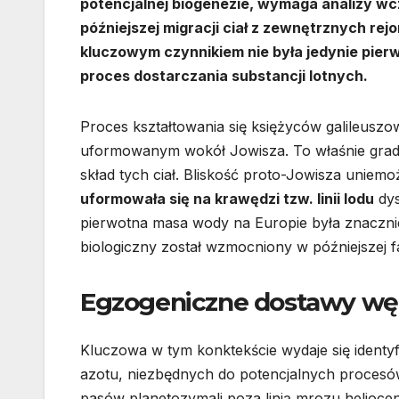
potencjalnej biogenezie, wymaga analizy wc
późniejszej migracji ciał z zewnętrznych re
kluczowym czynnikiem nie była jedynie pier
proces dostarczania substancji lotnych.
Proces kształtowania się księżyców galileusz
uformowanym wokół Jowisza. To właśnie gradie
skład tych ciał. Bliskość proto-Jowisza uniemo
uformowała się na krawędzi tzw. linii lodu
dys
pierwotna masa wody na Europie była znacznie
biologiczny został wzmocniony w późniejszej 
Egzogeniczne dostawy węg
Kluczowa w tym konktekście wydaje się identy
azotu, niezbędnych do potencjalnych procesów
pasów planetozymali poza linią mrozu helioce