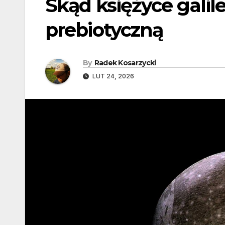
Skąd księżyce galil
prebiotyczną
By
Radek Kosarzycki
LUT 24, 2026