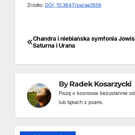
Źródło:
DOI: 10.3847/psj/ae3559
Chandra i niebiańska symfonia Jowis
Nawigacja
Saturna i Urana
wpisu
By
Radek Kosarzycki
Piszę o kosmosie bezustannie od 
lub łąkach z psami.