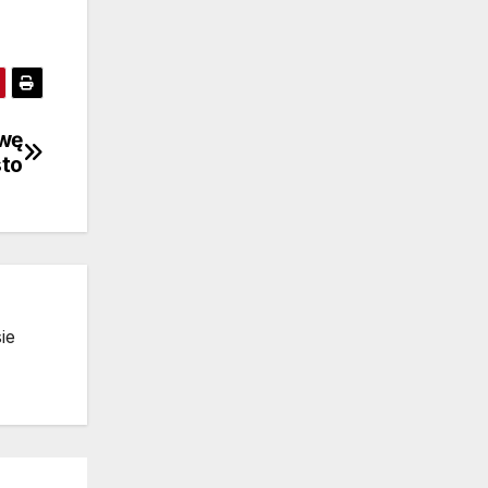
twę
sto
ie