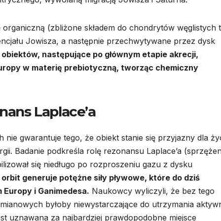
ę organiczną (zbliżone składem do chondrytów węglistych 
tencjału Jowisza, a następnie przechwytywane przez dysk
 obiektów, następujące po głównym etapie akrecji,
uropy w materię prebiotyczną, tworząc chemiczny
onans Laplace’a
e gwarantuje tego, że obiekt stanie się przyjazny dla życ
rgii. Badanie podkreśla rolę rezonansu Laplace’a (sprzężen
bilizował się niedługo po rozproszeniu gazu z dysku
rbit generuje potężne siły pływowe, które do dziś
 Europy i Ganimedesa.
Naukowcy wyliczyli, że bez tego
zemianowych byłoby niewystarczające do utrzymania aktyw
jest uznawana za najbardziej prawdopodobne miejsce