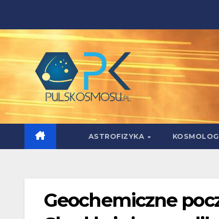
Skip
to
content
ASTROFIZYKA
KOSMOLOG
Geochemiczne począ