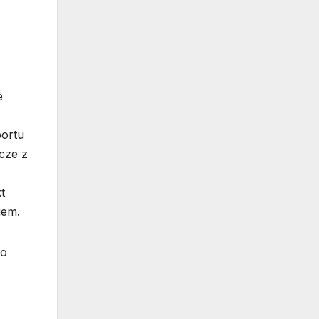
e
portu
acze z
t
iem.
to