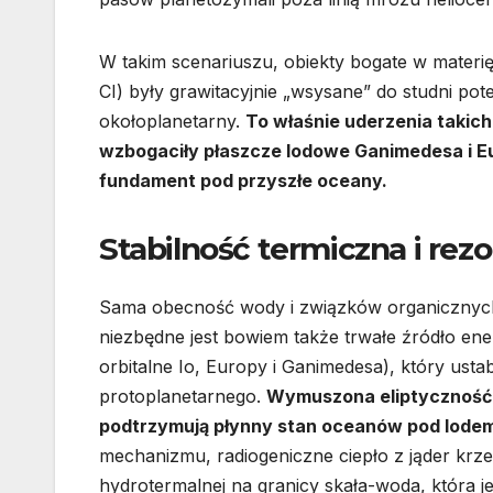
W takim scenariuszu, obiekty bogate w materi
CI) były grawitacyjnie „wsysane” do studni po
okołoplanetarny.
To właśnie uderzenia takich
wzbogaciły płaszcze lodowe Ganimedesa i E
fundament pod przyszłe oceany.
Stabilność termiczna i rez
Sama obecność wody i związków organicznych ni
niezbędne jest bowiem także trwałe źródło ene
orbitalne Io, Europy i Ganimedesa), który usta
protoplanetarnego.
Wymuszona eliptyczność o
podtrzymują płynny stan oceanów pod lodem
mechanizmu, radiogeniczne ciepło z jąder kr
hydrotermalnej na granicy skała-woda, która 