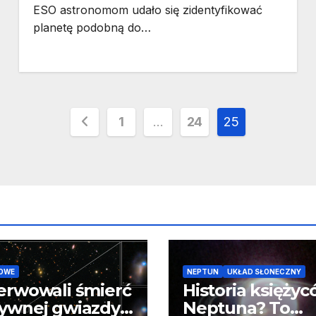
ESO astronomom udało się zidentyfikować
planetę podobną do…
Stronicowanie
1
…
24
25
wpisów
OWE
NEPTUN
UKŁAD SŁONECZNY
erwowali śmierć
Historia księży
ywnej gwiazdy
Neptuna? To