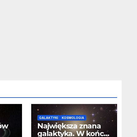
GALAKTYKI
KOSMOLOGIA
ców
Największa znana
galaktyka. W końcu