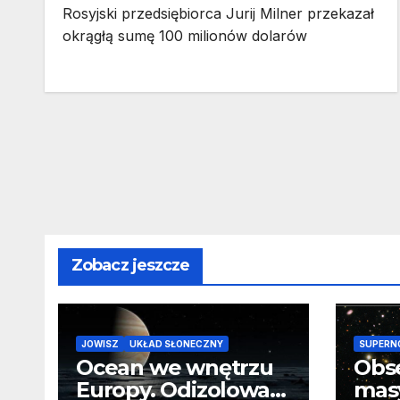
Rosyjski przedsiębiorca Jurij Milner przekazał
okrągłą sumę 100 milionów dolarów
Zobacz jeszcze
JOWISZ
UKŁAD SŁONECZNY
SUPERN
Ocean we wnętrzu
Obs
Europy. Odizolowani
mas