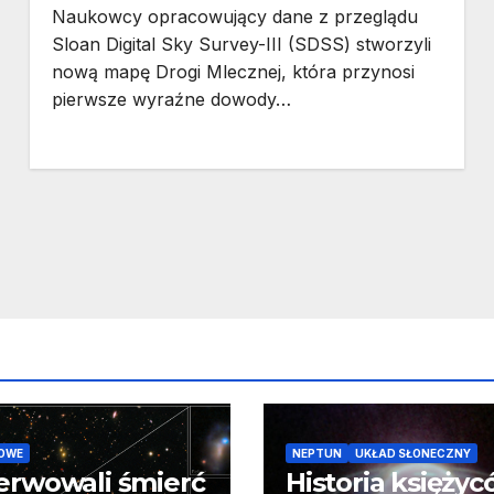
Naukowcy opracowujący dane z przeglądu
Sloan Digital Sky Survey-III (SDSS) stworzyli
nową mapę Drogi Mlecznej, która przynosi
pierwsze wyraźne dowody…
OWE
NEPTUN
UKŁAD SŁONECZNY
erwowali śmierć
Historia księży