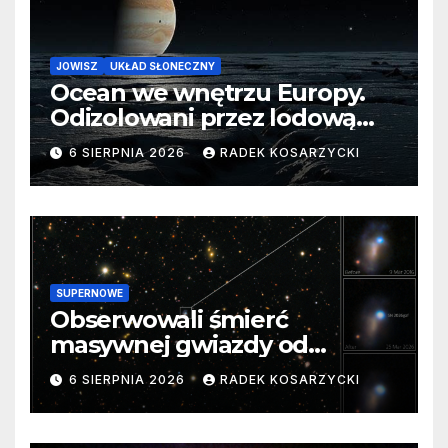
JOWISZ
UKŁAD SŁONECZNY
Ocean we wnętrzu Europy.
Odizolowani przez lodową
barierę
6 SIERPNIA 2026
RADEK KOSARZYCKI
SUPERNOWE
Obserwowali śmierć
masywnej gwiazdy od
samego początku. Niezwykle
6 SIERPNIA 2026
RADEK KOSARZYCKI
cenne dane