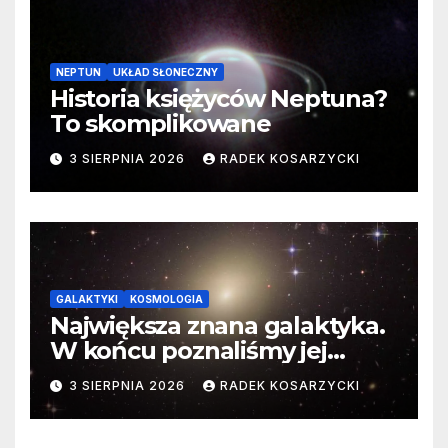
NEPTUN
UKŁAD SŁONECZNY
Historia księżyców Neptuna?
To skomplikowane
3 SIERPNIA 2026
RADEK KOSARZYCKI
GALAKTYKI
KOSMOLOGIA
Największa znana galaktyka.
W końcu poznaliśmy jej
faktyczne wymiary
3 SIERPNIA 2026
RADEK KOSARZYCKI