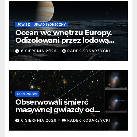
JOWISZ
UKŁAD SŁONECZNY
Ocean we wnętrzu Europy.
Odizolowani przez lodową
barierę
6 SIERPNIA 2026
RADEK KOSARZYCKI
SUPERNOWE
Obserwowali śmierć
masywnej gwiazdy od
samego początku. Niezwykle
6 SIERPNIA 2026
RADEK KOSARZYCKI
cenne dane