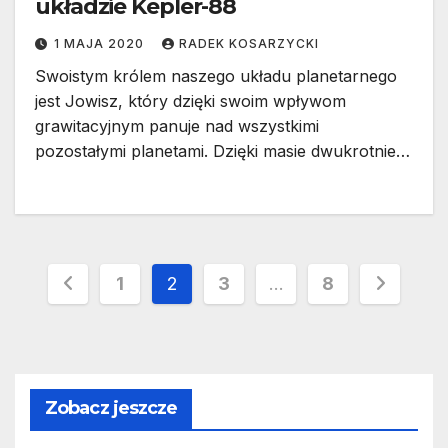
układzie Kepler-88
1 MAJA 2020
RADEK KOSARZYCKI
Swoistym królem naszego układu planetarnego
jest Jowisz, który dzięki swoim wpływom
grawitacyjnym panuje nad wszystkimi
pozostałymi planetami. Dzięki masie dwukrotnie…
Stronicowanie
1
2
3
…
8
wpisów
Zobacz jeszcze