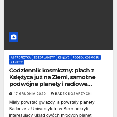
ASTROFIZYKA
EGZOPLANETY
KSIĘŻYC
PODBÓJ KOSMOSU
RAKIETY
Codziennik kosmiczny: piach z
Księżyca już na Ziemi, samotne
podwójne planety i radiowe
sygnały z egzoplanety
17 GRUDNIA 2020
RADEK KOSARZYCKI
Miały powstać gwiazdy, a powstały planety
Badacze z Uniwersytetu w Bern odkryli
interesujący układ dwóch młodych planet