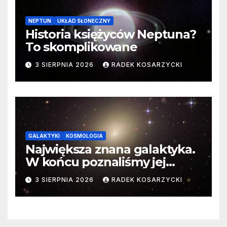
NEPTUN
UKŁAD SŁONECZNY
Historia księżyców Neptuna?
To skomplikowane
3 SIERPNIA 2026
RADEK KOSARZYCKI
GALAKTYKI
KOSMOLOGIA
Największa znana galaktyka.
W końcu poznaliśmy jej
faktyczne wymiary
3 SIERPNIA 2026
RADEK KOSARZYCKI