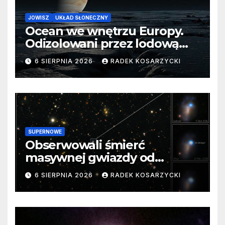
JOWISZ
UKŁAD SŁONECZNY
Ocean we wnętrzu Europy.
Odizolowani przez lodową
barierę
6 SIERPNIA 2026
RADEK KOSARZYCKI
SUPERNOWE
Obserwowali śmierć
masywnej gwiazdy od
samego początku. Niezwykle
6 SIERPNIA 2026
RADEK KOSARZYCKI
cenne dane