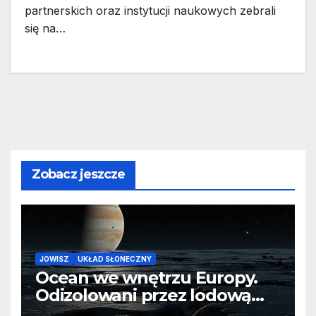
partnerskich oraz instytucji naukowych zebrali
się na…
Zobacz jeszcze
JOWISZ
UKŁAD SŁONECZNY
Ocean we wnętrzu Europy.
Odizolowani przez lodową
barierę