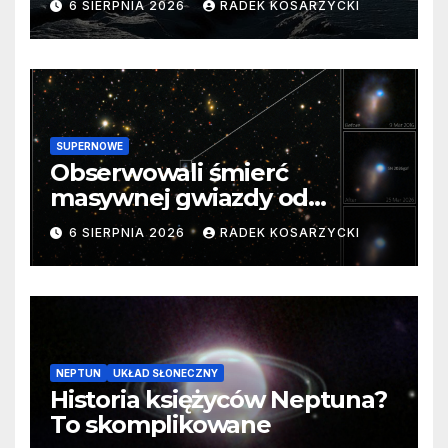
6 SIERPNIA 2026
RADEK KOSARZYCKI
SUPERNOWE
Obserwowali śmierć
masywnej gwiazdy od
samego początku. Niezwykle
6 SIERPNIA 2026
RADEK KOSARZYCKI
cenne dane
NEPTUN
UKŁAD SŁONECZNY
Historia księżyców Neptuna?
To skomplikowane