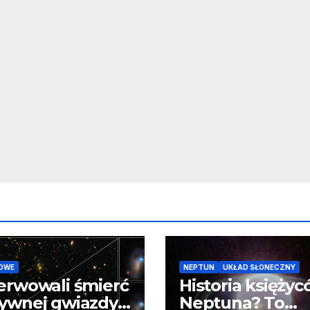
OWE
NEPTUN
UKŁAD SŁONECZNY
erwowali śmierć
Historia księży
ywnej gwiazdy
Neptuna? To