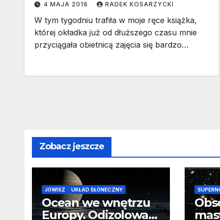
4 MAJA 2016
RADEK KOSARZYCKI
W tym tygodniu trafiła w moje ręce książka,
której okładka już od dłuższego czasu mnie
przyciągała obietnicą zajęcia się bardzo…
Zobacz jeszcze
JOWISZ
UKŁAD SŁONECZNY
SUPERN
Ocean we wnętrzu
Obs
Europy. Odizolowani
mas