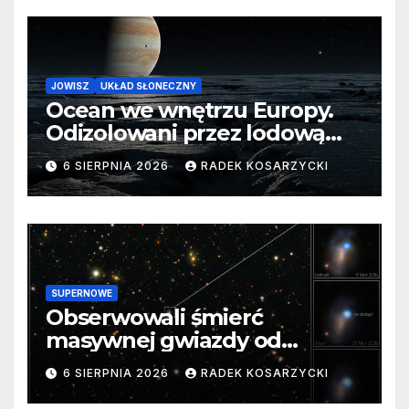
JOWISZ
UKŁAD SŁONECZNY
Ocean we wnętrzu Europy.
Odizolowani przez lodową
barierę
6 SIERPNIA 2026
RADEK KOSARZYCKI
SUPERNOWE
Obserwowali śmierć
masywnej gwiazdy od
samego początku. Niezwykle
6 SIERPNIA 2026
RADEK KOSARZYCKI
cenne dane