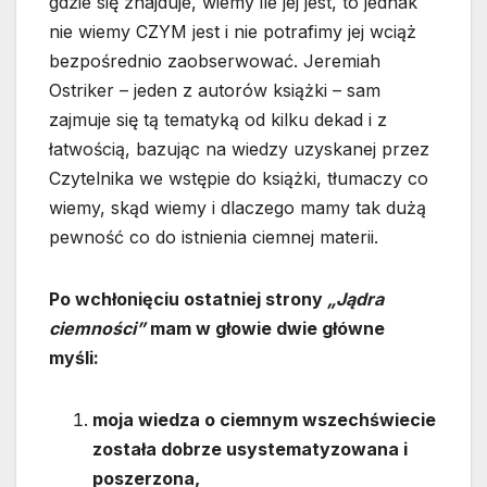
gdzie się znajduje, wiemy ile jej jest, to jednak
nie wiemy CZYM jest i nie potrafimy jej wciąż
bezpośrednio zaobserwować. Jeremiah
Ostriker – jeden z autorów książki – sam
zajmuje się tą tematyką od kilku dekad i z
łatwością, bazując na wiedzy uzyskanej przez
Czytelnika we wstępie do książki, tłumaczy co
wiemy, skąd wiemy i dlaczego mamy tak dużą
pewność co do istnienia ciemnej materii.
Po wchłonięciu ostatniej strony
„Jądra
ciemności”
mam w głowie dwie główne
myśli:
moja wiedza o ciemnym wszechświecie
została dobrze usystematyzowana i
poszerzona,