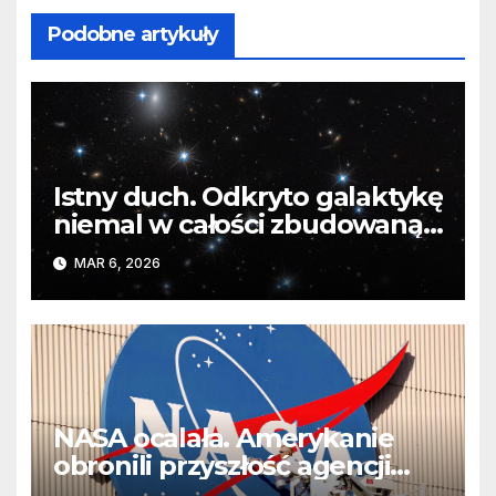
Podobne artykuły
Istny duch. Odkryto galaktykę
niemal w całości zbudowaną z
ciemnej materii
MAR 6, 2026
NASA ocalała. Amerykanie
obronili przyszłość agencji
przed Trumpem