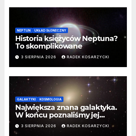
NEPTUN
UKŁAD SŁONECZNY
Historia księżyców Neptuna?
To skomplikowane
3 SIERPNIA 2026
RADEK KOSARZYCKI
GALAKTYKI
KOSMOLOGIA
Największa znana galaktyka.
W końcu poznaliśmy jej
faktyczne wymiary
3 SIERPNIA 2026
RADEK KOSARZYCKI