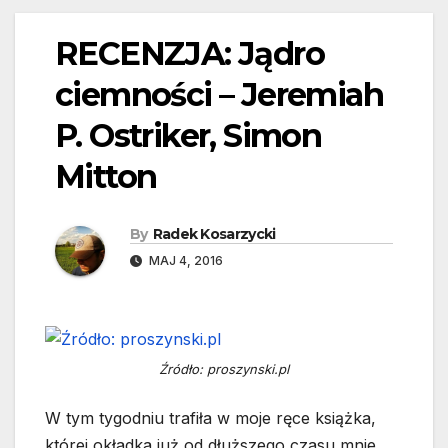
RECENZJA: Jądro
ciemności – Jeremiah
P. Ostriker, Simon
Mitton
By
Radek Kosarzycki
MAJ 4, 2016
Źródło: proszynski.pl
W tym tygodniu trafiła w moje ręce książka,
której okładka już od dłuższego czasu mnie