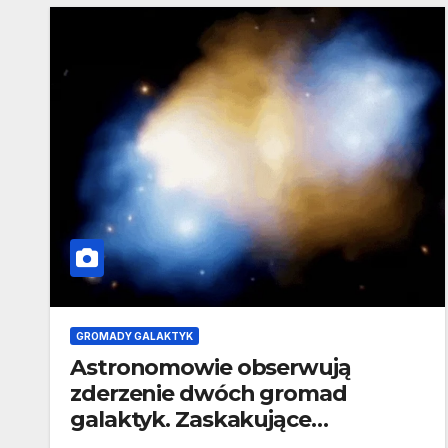
GROMADY GALAKTYK
Astronomowie obserwują
zderzenie dwóch gromad
galaktyk. Zaskakujące
zachowanie ciemnej materii