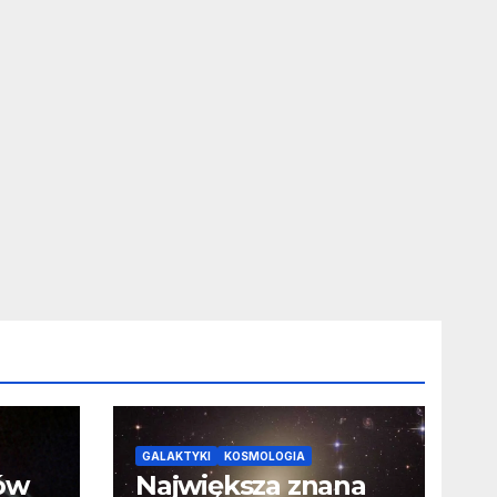
GALAKTYKI
KOSMOLOGIA
ców
Największa znana