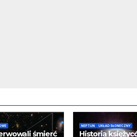
OWE
NEPTUN
UKŁAD SŁONECZNY
erwowali śmierć
Historia księży