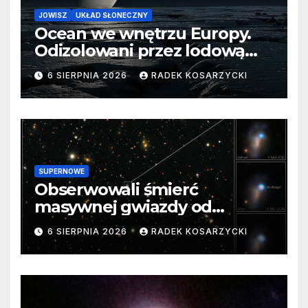
JOWISZ
UKŁAD SŁONECZNY
Ocean we wnętrzu Europy.
Odizolowani przez lodową
barierę
6 SIERPNIA 2026
RADEK KOSARZYCKI
SUPERNOWE
Obserwowali śmierć
masywnej gwiazdy od
samego początku. Niezwykle
6 SIERPNIA 2026
RADEK KOSARZYCKI
cenne dane