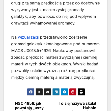
drugi z tą samą prędkością przez co dosłownie
wyrywany jest z macierzystej gromady
galaktyk, aby powrócić do niej pod wpływem
grawitacji wyhamowanej gromady.
Na
wizualizacji
przedstawiono zderzenie
gromad galaktyk skatalogowane pod numerem
MACS J0018.5+1626. Naukowcy postanowili
zbadać prędkości materii zwyczajnej i ciemnej
materii w tych dwóch obiektach. Wyniki badań
pozwoliły ustalić wyraźną różnicę prędkości
między ciemną materią a materią zwyczajną.
NGC 4858: jak
To się nazywa skala!
Nawigacja
powstają „uszy
Hubble