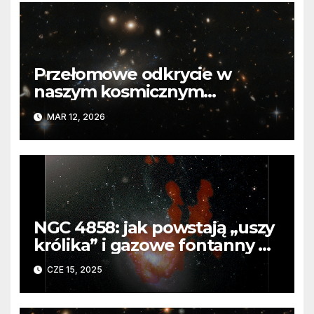
Przełomowe odkrycie w
naszym kosmicznym
sąsiedztwie. Wszechświat
MAR 12, 2026
rozszerza się wolniej, niż
zakładano
NGC 4858: jak powstają „uszy
królika” i gazowe fontanny w
galaktykach
CZE 15, 2025