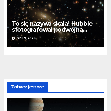
To się nazywa skala! Hubble
sfotografował podwójną
gromadę galaktyk
GRU 3, 2023
Zobacz jeszcze