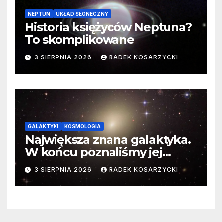
NEPTUN
UKŁAD SŁONECZNY
Historia księżyców Neptuna?
To skomplikowane
3 SIERPNIA 2026
RADEK KOSARZYCKI
GALAKTYKI
KOSMOLOGIA
Największa znana galaktyka.
W końcu poznaliśmy jej
faktyczne wymiary
3 SIERPNIA 2026
RADEK KOSARZYCKI