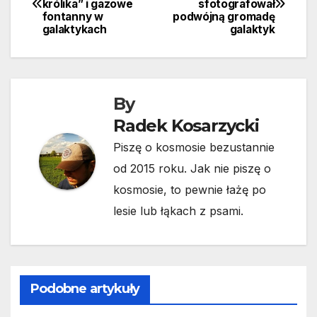
królika” i gazowe
sfotografował
wpisu
fontanny w
podwójną gromadę
galaktykach
galaktyk
By
Radek Kosarzycki
Piszę o kosmosie bezustannie
od 2015 roku. Jak nie piszę o
kosmosie, to pewnie łażę po
lesie lub łąkach z psami.
Podobne artykuły