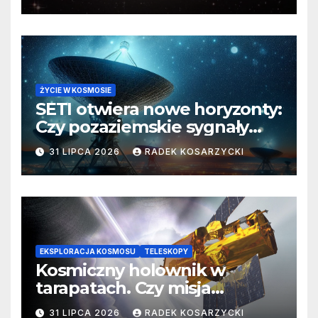
ŻYCIE W KOSMOSIE
SETI otwiera nowe horyzonty:
Czy pozaziemskie sygnały
czekają w nieoczekiwanych
31 LIPCA 2026
RADEK KOSARZYCKI
miejscach?
EKSPLORACJA KOSMOSU
TELESKOPY
Kosmiczny holownik w
tarapatach. Czy misja
ratowania Teleskopu Swift
31 LIPCA 2026
RADEK KOSARZYCKI