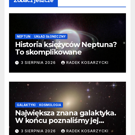
Zobacz jeszcze
NEPTUN
UKŁAD SŁONECZNY
Historia księżyców Neptuna?
To skomplikowane
3 SIERPNIA 2026
RADEK KOSARZYCKI
GALAKTYKI
KOSMOLOGIA
Największa znana galaktyka.
W końcu poznaliśmy jej
faktyczne wymiary
3 SIERPNIA 2026
RADEK KOSARZYCKI