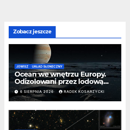
Zobacz jeszcze
JOWISZ
UKŁAD SŁONECZNY
Ocean we wnętrzu Europy.
Odizolowani przez lodową
barierę
6 SIERPNIA 2026
RADEK KOSARZYCKI