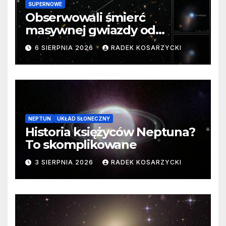
SUPERNOWE
Obserwowali śmierć
masywnej gwiazdy od
samego początku. Niezwykle
6 SIERPNIA 2026
RADEK KOSARZYCKI
cenne dane
NEPTUN
UKŁAD SŁONECZNY
Historia księżyców Neptuna?
To skomplikowane
3 SIERPNIA 2026
RADEK KOSARZYCKI