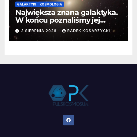
GALAKTYKI
KOSMOLOGIA
Największa znana galaktyka.
W końcu poznaliśmy jej
faktyczne wymiary
3 SIERPNIA 2026
RADEK KOSARZYCKI