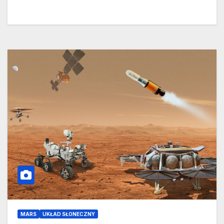
MARS
UKŁAD SŁONECZNY