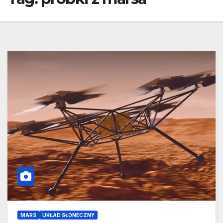
MARS
UKŁAD SŁONECZNY