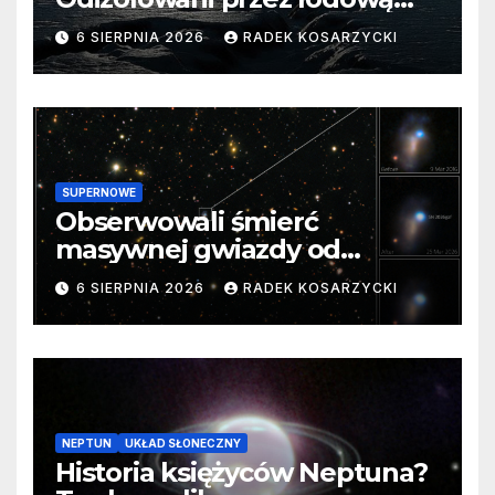
barierę
6 SIERPNIA 2026
RADEK KOSARZYCKI
SUPERNOWE
Obserwowali śmierć
masywnej gwiazdy od
samego początku. Niezwykle
6 SIERPNIA 2026
RADEK KOSARZYCKI
cenne dane
NEPTUN
UKŁAD SŁONECZNY
Historia księżyców Neptuna?