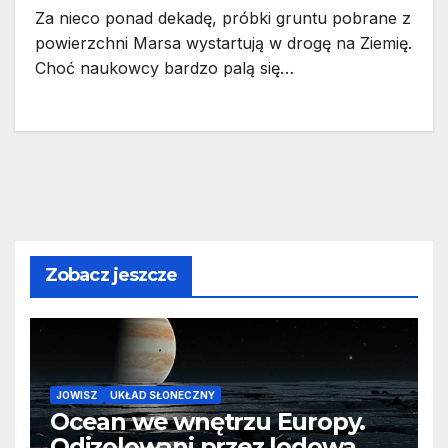
Za nieco ponad dekadę, próbki gruntu pobrane z
powierzchni Marsa wystartują w drogę na Ziemię.
Choć naukowcy bardzo palą się…
Zobacz jeszcze
JOWISZ
UKŁAD SŁONECZNY
Ocean we wnętrzu Europy.
Odizolowani przez lodową