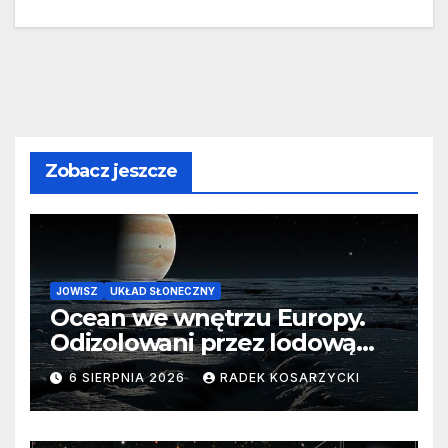
Zobacz jeszcze
JOWISZ
UKŁAD SŁONECZNY
Ocean we wnętrzu Europy.
Odizolowani przez lodową
barierę
6 SIERPNIA 2026
RADEK KOSARZYCKI